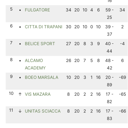
16
5
•
FULGATORE
34
20
10
4
6
59 -
34
25
6
•
CITTA DI TRAPANI
30
20
10
0
10
39 -
2
37
7
•
BELICE SPORT
27
20
8
3
9
40 -
-4
44
8
•
ALCAMO
26
20
7
5
8
48 -
6
ACADEMY
42
9
•
BOEO MARSALA
10
20
3
1
16
20 -
-69
89
10
↑
VIS MAZARA
8
20
2
2
16
17 -
-65
82
11
↓
UNITAS SCIACCA
8
20
2
2
16
17 -
-66
83