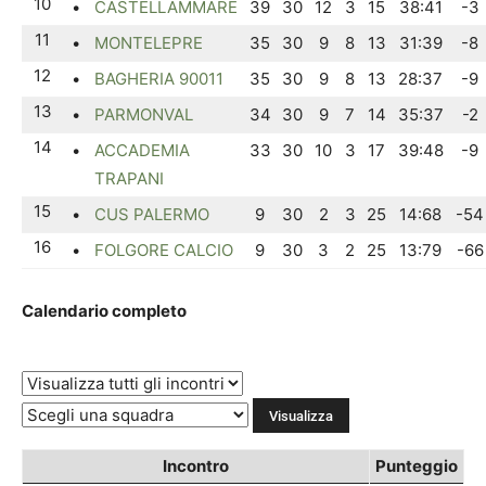
10
•
CASTELLAMMARE
39
30
12
3
15
38:41
-3
11
•
MONTELEPRE
35
30
9
8
13
31:39
-8
12
•
BAGHERIA 90011
35
30
9
8
13
28:37
-9
13
•
PARMONVAL
34
30
9
7
14
35:37
-2
14
•
ACCADEMIA
33
30
10
3
17
39:48
-9
TRAPANI
15
•
CUS PALERMO
9
30
2
3
25
14:68
-54
16
•
FOLGORE CALCIO
9
30
3
2
25
13:79
-66
Calendario completo
Incontro
Punteggio