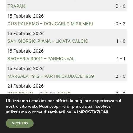
TRAPANI
0 - 0
15 Febbraio 2026
CUS PALERMO – DON CARLO MISILMERI
0 - 2
15 Febbraio 2026
SAN GIORGIO PIANA – LICATA CALCIO
1 - 0
15 Febbraio 2026
BAGHERIA 90011 – PARMONVAL
1 - 1
15 Febbraio 2026
MARSALA 1912 – PARTINICAUDACE 1959
2 - 0
21 Febbraio 2026
PARMONVAL – CUS PALERMO
2 - 0
Utilizziamo i cookies per offrirti la migliore esperienza sul
21 Febbraio 2026
nostro sito web. Puoi scoprire di più su quali cookies
PARTINICAUDACE 1959 – BAGHERIA 90011
1 - 2
utilizziamo o come disattivarli nelle
IMPOSTAZIONI
.
22 Febbraio 2026
ACCETTO
BAGHERIA C. DELLEVILLE –