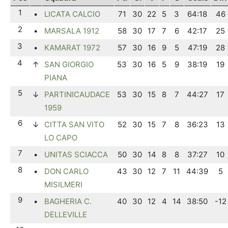
1
•
LICATA CALCIO
71
30
22
5
3
64:18
46
2
•
MARSALA 1912
58
30
17
7
6
42:17
25
3
•
KAMARAT 1972
57
30
16
9
5
47:19
28
4
↑
SAN GIORGIO
53
30
16
5
9
38:19
19
PIANA
5
↓
PARTINICAUDACE
53
30
15
8
7
44:27
17
1959
6
↓
CITTA SAN VITO
52
30
15
7
8
36:23
13
LO CAPO
7
•
UNITAS SCIACCA
50
30
14
8
8
37:27
10
8
•
DON CARLO
43
30
12
7
11
44:39
5
MISILMERI
9
•
BAGHERIA C.
40
30
12
4
14
38:50
-12
DELLEVILLE