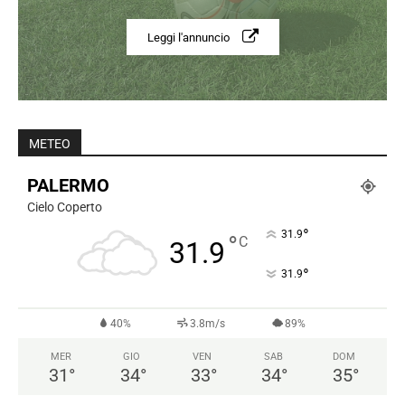
Leggi l'annuncio
METEO
PALERMO
Cielo Coperto
°
31.9
°
C
31.9
°
31.9
40%
3.8m/s
89%
MER
GIO
VEN
SAB
DOM
31
°
34
°
33
°
34
°
35
°