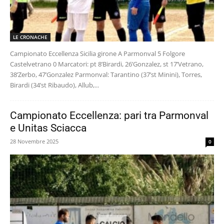
LE CRONACHE
Campionato Eccellenza Sicilia girone A Parmonval 5 Folgore
Castelvetrano 0 Marcatori: pt 8’Birardi, 26’Gonzalez, st 17’Vetrano,
38’Zerbo, 47’Gonzalez Parmonval: Tarantino (37’st Minini), Torres,
Birardi (34’st Ribaudo), Allub,...
Campionato Eccellenza: pari tra Parmonval
e Unitas Sciacca
28 Novembre 2025
0