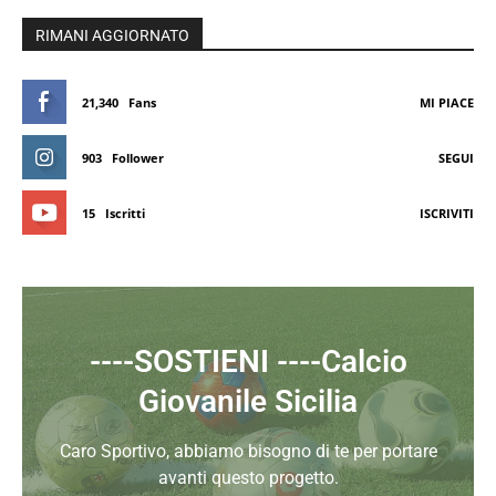
RIMANI AGGIORNATO
21,340
Fans
MI PIACE
903
Follower
SEGUI
15
Iscritti
ISCRIVITI
----SOSTIENI ----Calcio
Giovanile Sicilia
Caro Sportivo, abbiamo bisogno di te per portare
avanti questo progetto.