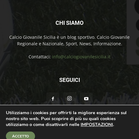
CHI SIAMO
Calcio Giovanile Sicilia è un blog sportivo. Calcio Giovanile
Regionale e Nazionale, Sport, News, Informazione.
Contattaci:
info@calciogiovanilesicilia.it
SEGUICI
Utilizziamo i cookies per offrirti la migliore esperienza sul
nostro sito web. Puoi scoprire di più su quali cookies
Chi Siamo
Contatti
Cookie Policy
Privacy Policy
utilizziamo o come disattivarli nelle
IMPOSTAZIONI
.
© Calcio Giovanile Sicilia Copyright by Rosolino Ciprì | Support by
Teroro
ACCETTO
Agency