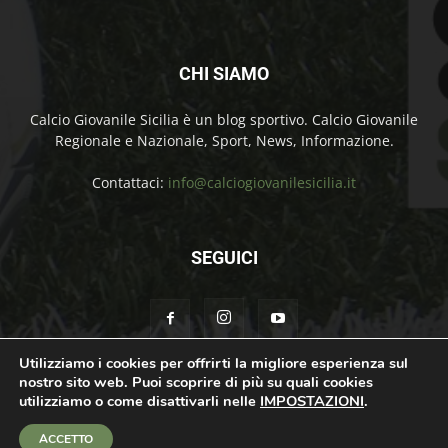
CHI SIAMO
Calcio Giovanile Sicilia è un blog sportivo. Calcio Giovanile
Regionale e Nazionale, Sport, News, Informazione.
Contattaci:
info@calciogiovanilesicilia.it
SEGUICI
Utilizziamo i cookies per offrirti la migliore esperienza sul
nostro sito web. Puoi scoprire di più su quali cookies
Chi Siamo
Contatti
Cookie Policy
Privacy Policy
utilizziamo o come disattivarli nelle
IMPOSTAZIONI
.
© Calcio Giovanile Sicilia Copyright by Rosolino Ciprì | Support by
Teroro
ACCETTO
Agency