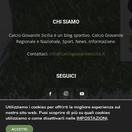
CHI SIAMO
Calcio Giovanile Sicilia è un blog sportivo. Calcio Giovanile
Regionale e Nazionale, Sport, News, Informazione.
Contattaci:
info@calciogiovanilesicilia.it
SEGUICI
Utilizziamo i cookies per offrirti la migliore esperienza sul
nostro sito web. Puoi scoprire di più su quali cookies
Chi Siamo
Contatti
Cookie Policy
Privacy Policy
utilizziamo o come disattivarli nelle
IMPOSTAZIONI
.
© Calcio Giovanile Sicilia Copyright by Rosolino Ciprì | Support by
Teroro
ACCETTO
Agency