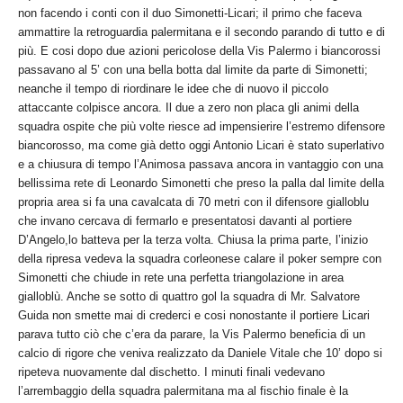
non facendo i conti con il duo Simonetti-Licari; il primo che faceva
ammattire la retroguardia palermitana e il secondo parando di tutto e di
più. E cosi dopo due azioni pericolose della Vis Palermo i biancorossi
passavano al 5’ con una bella botta dal limite da parte di Simonetti;
neanche il tempo di riordinare le idee che di nuovo il piccolo
attaccante colpisce ancora. Il due a zero non placa gli animi della
squadra ospite che più volte riesce ad impensierire l’estremo difensore
biancorosso, ma come già detto oggi Antonio Licari è stato superlativo
e a chiusura di tempo l’Animosa passava ancora in vantaggio con una
bellissima rete di Leonardo Simonetti che preso la palla dal limite della
propria area si fa una cavalcata di 70 metri con il difensore gialloblu
che invano cercava di fermarlo e presentatosi davanti al portiere
D’Angelo,lo batteva per la terza volta. Chiusa la prima parte, l’inizio
della ripresa vedeva la squadra corleonese calare il poker sempre con
Simonetti che chiude in rete una perfetta triangolazione in area
gialloblù. Anche se sotto di quattro gol la squadra di Mr. Salvatore
Guida non smette mai di crederci e cosi nonostante il portiere Licari
parava tutto ciò che c’era da parare, la Vis Palermo beneficia di un
calcio di rigore che veniva realizzato da Daniele Vitale che 10’ dopo si
ripeteva nuovamente dal dischetto. I minuti finali vedevano
l’arrembaggio della squadra palermitana ma al fischio finale è la