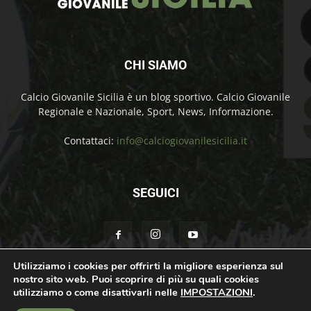
CHI SIAMO
Calcio Giovanile Sicilia è un blog sportivo. Calcio Giovanile
Regionale e Nazionale, Sport, News, Informazione.
Contattaci:
info@calciogiovanilesicilia.it
SEGUICI
Utilizziamo i cookies per offrirti la migliore esperienza sul
nostro sito web. Puoi scoprire di più su quali cookies
Chi Siamo
Contatti
Cookie Policy
Privacy Policy
utilizziamo o come disattivarli nelle
IMPOSTAZIONI
.
© Calcio Giovanile Sicilia Copyright by Rosolino Ciprì | Support by
Teroro