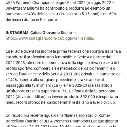
UEFA Women’s Champions League Final 2022 (maggio 2022 –
Juventus Stadium) ha contribuito a produrre ad esempio un
aumento del 40% delle calciatrici tesserate (5-15 anni) e del 50%
dei tecnici donna in Piemonte.
INSTAGRAM: Calcio Giovanile Sicilia
—-
https://www.instagram.com/calciogiovanilesicilia/
La FIGC è diventata inoltre la prima federazione sportiva italiana a
introdurre il professionismo femminile, in Serie A a partire dal
2022-2023, ulteriore testimonianza della significativa crescita del
profilo sportivo, commerciale e mediatico del calcio femminile di
vertice; l’audience tv della Serie A 2021-2022 risulta in aumento del
+142% rispetto alla stagione precedente, grazie anche al
passaggio alla tv in chiaro (La7), e nel 2022-23 si è assistito a
un’ulteriore crescita superiore al 7%. La finale della Supercoppa
2022 (Juventus-Milan) ha invece prodotto 352.000 telespettatori
medi, record storico nel calcio femminile italiano a livello di club.
Un record più recente riguarda l’affluenza allo stadio: Roma-
Barcellona (partita di UEFA Women’s Champions League giocata
all’Olimpico il 21-03-2023) con 39.454 spettatori rappresenta la