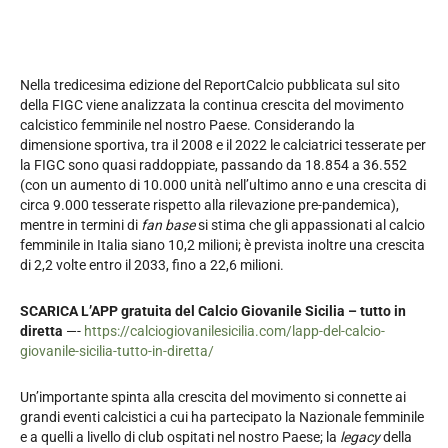
Nella tredicesima edizione del ReportCalcio pubblicata sul sito
della FIGC viene analizzata la continua crescita del movimento
calcistico femminile nel nostro Paese. Considerando la
dimensione sportiva, tra il 2008 e il 2022 le calciatrici tesserate per
la FIGC sono quasi raddoppiate, passando da 18.854 a 36.552
(con un aumento di 10.000 unità nell’ultimo anno e una crescita di
circa 9.000 tesserate rispetto alla rilevazione pre-pandemica),
mentre in termini di
fan base
si stima che gli appassionati al calcio
femminile in Italia siano 10,2 milioni; è prevista inoltre una crescita
di 2,2 volte entro il 2033, fino a 22,6 milioni.
SCARICA L’APP gratuita del Calcio Giovanile Sicilia – tutto in
diretta
—-
https://calciogiovanilesicilia.com/lapp-del-calcio-
giovanile-sicilia-tutto-in-diretta/
Un’importante spinta alla crescita del movimento si connette ai
grandi eventi calcistici a cui ha partecipato la Nazionale femminile
e a quelli a livello di club ospitati nel nostro Paese; la
legacy
della