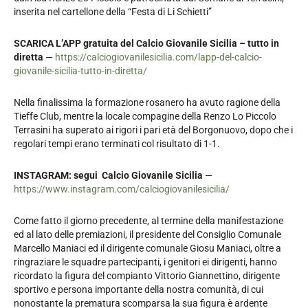
inserita nel cartellone della “Festa di Li Schietti”
SCARICA L’APP gratuita del Calcio Giovanile Sicilia – tutto in
diretta
—
https://calciogiovanilesicilia.com/lapp-del-calcio-
giovanile-sicilia-tutto-in-diretta/
Nella finalissima la formazione rosanero ha avuto ragione della
Tieffe Club, mentre la locale compagine della Renzo Lo Piccolo
Terrasini ha superato ai rigori i pari età del Borgonuovo, dopo che i
regolari tempi erano terminati col risultato di 1-1.
INSTAGRAM: segui Calcio Giovanile Sicilia
—
https://www.instagram.com/calciogiovanilesicilia/
Come fatto il giorno precedente, al termine della manifestazione
ed al lato delle premiazioni, il presidente del Consiglio Comunale
Marcello Maniaci ed il dirigente comunale Giosu Maniaci, oltre a
ringraziare le squadre partecipanti, i genitori ei dirigenti, hanno
ricordato la figura del compianto Vittorio Giannettino, dirigente
sportivo e persona importante della nostra comunità, di cui
nonostante la prematura scomparsa la sua figura è ardente