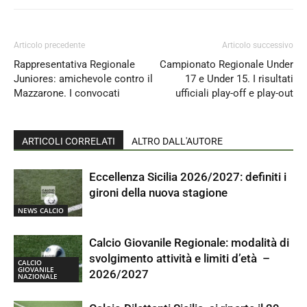
Articolo precedente
Articolo successivo
Rappresentativa Regionale
Campionato Regionale Under
Juniores: amichevole contro il
17 e Under 15. I risultati
Mazzarone. I convocati
ufficiali play-off e play-out
ARTICOLI CORRELATI
ALTRO DALL'AUTORE
Eccellenza Sicilia 2026/2027: definiti i
gironi della nuova stagione
NEWS CALCIO
Calcio Giovanile Regionale: modalità di
svolgimento attività e limiti d’età –
CALCIO
GIOVANILE
2026/2027
NAZIONALE