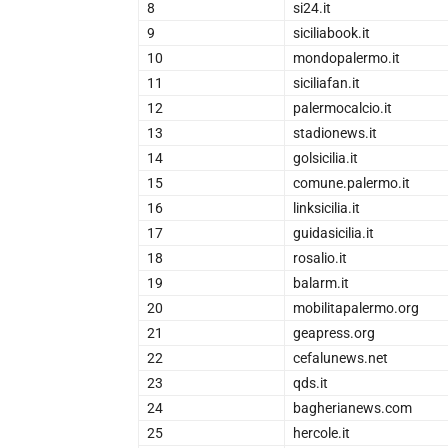
8
si24.it
9
siciliabook.it
10
mondopalermo.it
11
siciliafan.it
12
palermocalcio.it
13
stadionews.it
14
golsicilia.it
15
comune.palermo.it
16
linksicilia.it
17
guidasicilia.it
18
rosalio.it
19
balarm.it
20
mobilitapalermo.org
21
geapress.org
22
cefalunews.net
23
qds.it
24
bagherianews.com
25
hercole.it