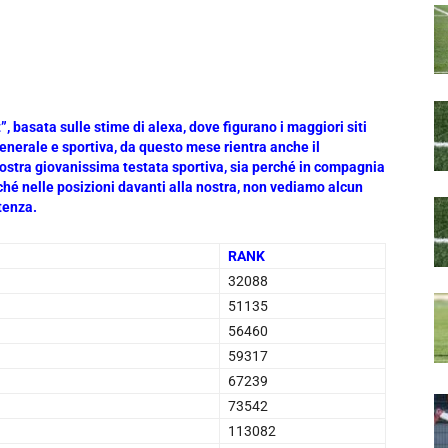
t”, basata sulle stime di alexa, dove figurano i maggiori siti
enerale e sportiva, da questo mese rientra anche il
a nostra giovanissima testata sportiva, sia perché in compagnia
rché nelle posizioni davanti alla nostra, non vediamo alcun
ntenza.
RANK
32088
51135
56460
59317
67239
73542
113082