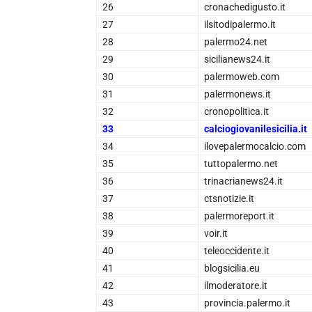
26
cronachedigusto.it
27
ilsitodipalermo.it
28
palermo24.net
29
sicilianews24.it
30
palermoweb.com
31
palermonews.it
32
cronopolitica.it
33
calciogiovanilesicilia.it
34
ilovepalermocalcio.com
35
tuttopalermo.net
36
trinacrianews24.it
37
ctsnotizie.it
38
palermoreport.it
39
voir.it
40
teleoccidente.it
41
blogsicilia.eu
42
ilmoderatore.it
43
provincia.palermo.it