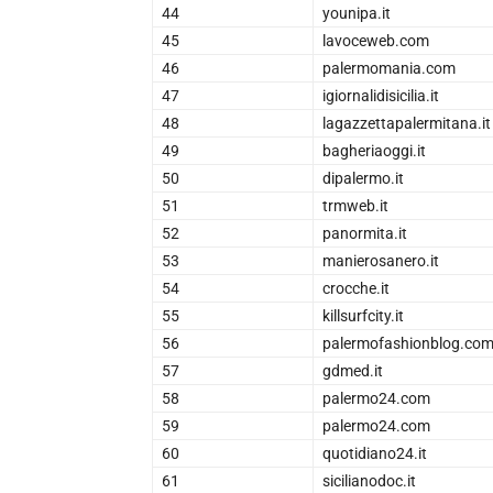
44
younipa.it
45
lavoceweb.com
46
palermomania.com
47
igiornalidisicilia.it
48
lagazzettapalermitana.it
49
bagheriaoggi.it
50
dipalermo.it
51
trmweb.it
52
panormita.it
53
manierosanero.it
54
crocche.it
55
killsurfcity.it
56
palermofashionblog.co
57
gdmed.it
58
palermo24.com
59
palermo24.com
60
quotidiano24.it
61
sicilianodoc.it