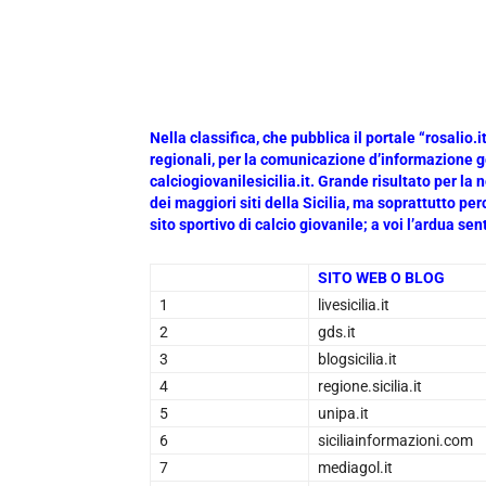
Nella classifica, che pubblica il portale “rosalio.i
regionali, per la comunicazione d’informazione g
calciogiovanilesicilia.it. Grande risultato per l
dei maggiori siti della Sicilia, ma soprattutto pe
sito sportivo di calcio giovanile; a voi l’ardua se
SITO WEB O BLOG
1
livesicilia.it
2
gds.it
3
blogsicilia.it
4
regione.sicilia.it
5
unipa.it
6
siciliainformazioni.com
7
mediagol.it