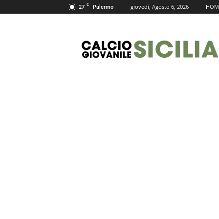
C
27
giovedì, Agosto 6, 2026
HOM
Palermo
Calcio
Giovanile
Sicilia