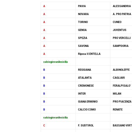
A
PAVIA
ALESSANDRIA
A
NOVARA
A. PRO PATRIA
A
TORINO
CUNEO
A
GENOA
JUVENTUS
A
SPEZIA
PRO VERCELLI
A
SAVONA
SAMPDORIA
A
Riposa V.ENTELLA
calciogiovanilesicilia
B
REGGIANA
ALBINOLEFFE
B
ATALANTA
CAGLIARI
B
CREMONESE
FERALPISALO’
B
INTER
MILAN
B
GIANA ERMINIO
PRO PIACENZA
B
CALCIO COMO
RENATE
calciogiovanilesicilia
C
F. SUDTIROL
BASSANO VIR