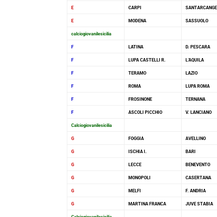
E
CARPI
SANTARCANGE
E
MODENA
SASSUOLO
calciogiovanilesicilia
F
LATINA
D. PESCARA
F
LUPA CASTELLI R.
L’AQUILA
F
TERAMO
LAZIO
F
ROMA
LUPA ROMA
F
FROSINONE
TERNANA
F
ASCOLI PICCHIO
V. LANCIANO
Calciogiovanilesicilia
G
FOGGIA
AVELLINO
G
ISCHIA I.
BARI
G
LECCE
BENEVENTO
G
MONOPOLI
CASERTANA
G
MELFI
F. ANDRIA
G
MARTINA FRANCA
JUVE STABIA