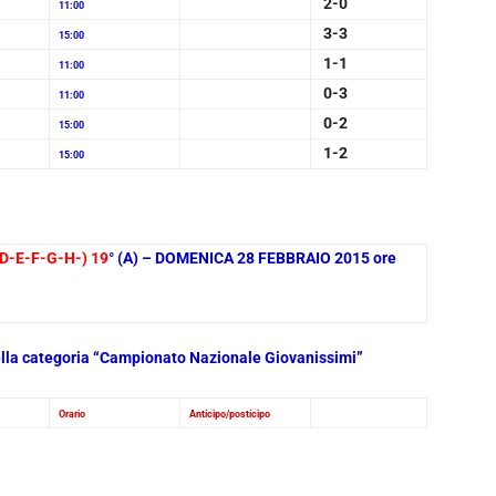
2-0
11:00
3-3
15:00
1-1
11:00
0-3
11:00
0-2
15:00
1-2
15:00
D-E-F-G-H-) 19
° (A) – DOMENICA 28 FEBBRAIO 2015 ore
nella categoria “Campionato Nazionale Giovanissimi”
Orario
Anticipo/posticipo