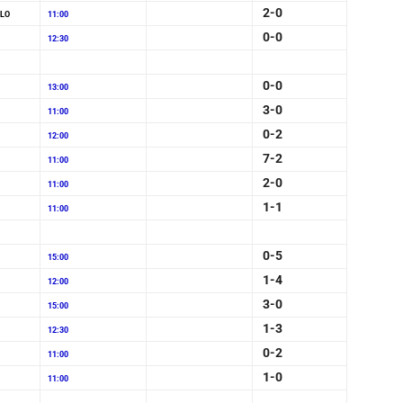
2-0
LO
11:00
0-0
12:30
0-0
13:00
3-0
11:00
0-2
12:00
7-2
11:00
2-0
11:00
1-1
11:00
0-5
15:00
1-4
12:00
3-0
15:00
1-3
12:30
0-2
11:00
1-0
11:00