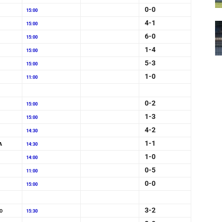
0-0
15:00
4-1
15:00
6-0
15:00
1-4
15:00
5-3
15:00
1-0
11:00
0-2
15:00
1-3
15:00
4-2
14:30
1-1
A
14:30
1-0
14:00
0-5
11:00
0-0
15:00
3-2
O
15:30