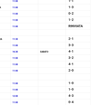
1-1
11:00
1-3
A
11:00
0-2
11:00
1-2
11:00
RINVIATA
11:00
2-1
RA
11:30
3-3
11:00
4-1
16:30
SABATO
3-2
11:00
4-1
11:00
2-0
11:00
1-0
11:00
1-0
11:00
4-3
12:00
0-4
11:00