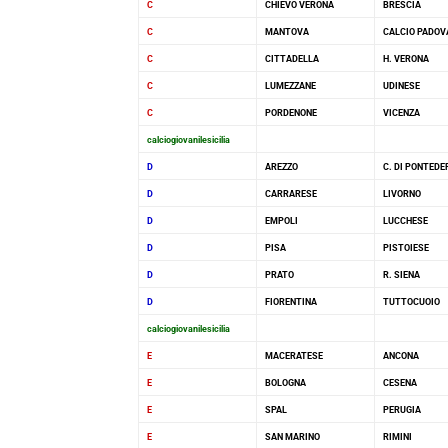
C
CHIEVO VERONA
BRESCIA
C
MANTOVA
CALCIO PADOV
C
CITTADELLA
H. VERONA
C
LUMEZZANE
UDINESE
C
PORDENONE
VICENZA
calciogiovanilesicilia
D
AREZZO
C. DI PONTEDE
D
CARRARESE
LIVORNO
D
EMPOLI
LUCCHESE
D
PISA
PISTOIESE
D
PRATO
R. SIENA
D
FIORENTINA
TUTTOCUOIO
calciogiovanilesicilia
E
MACERATESE
ANCONA
E
BOLOGNA
CESENA
E
SPAL
PERUGIA
E
SAN MARINO
RIMINI