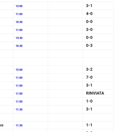
3-1
13:00
4-0
11:00
0-0
10:30
3-0
11:00
0-0
14:30
0-3
10:30
3-2
15:00
7-0
11:00
3-1
11:00
RINVIATA
11:00
1-0
11:00
3-1
11:30
1-1
TUS
11:30