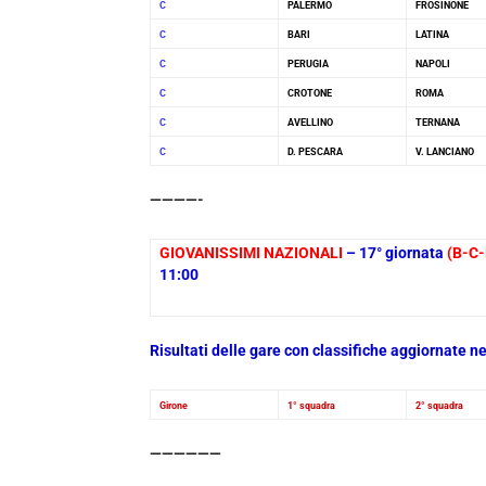
C
PALERMO
FROSINONE
C
BARI
LATINA
C
PERUGIA
NAPOLI
C
CROTONE
ROMA
C
AVELLINO
TERNANA
C
D. PESCARA
V. LANCIANO
————-
GIOVANISSIMI NAZIONALI
– 17° giornata
(B-C-
11:00
Risultati delle gare con classifiche aggiornate 
Girone
1° squadra
2° squadra
——————