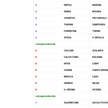
A
EMPOLI
MODENA
A
GENOA
NOVARA
A
JUVENTUS
PRO VERCELLI
A
TRAPANI
SAMPDORIA
A
FIORENTINA
TORINO
A
SPEZIA
V. ENTELLA
calciogiovanilesicilia
B
CACLIARI
ATALANTA
B
CALCIO COMO
BOLOGNA
B
INTER
CARPI
B
CESENA
CHIEVO VERON
B
BRESCIA
LAZIO
B
UDINESE
MILAN
B
H. VERONA
VICENZA
calciogiovanilesicilia
C
SALERNITANA
ASCOLI PICCHI