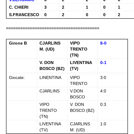
C. CHIERI
3
2
1
0
1
S.FRANCESCO
0
2
0
0
2
=======================================
Girone B
CJARLINS
VIPO
8-0
M. (UD)
TRENTO
(TN)
V. DON
LIVENTINA
0-1
BOSCO (BZ)
(TV)
Giocate:
LINENTINA
VIPO
3:0
TRENTO
CJARLINS
V.DON
4:0
BOSCO
VIPO
V. DON
0:3
TRENTO
BOSCO (BZ)
(TN)
LIVENTINA
CJARLINS
1:0
(TV)
M. (UD)