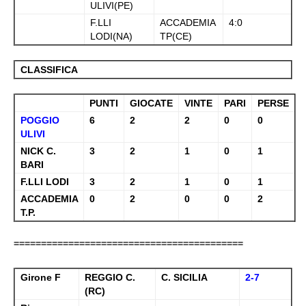
ULIVI(PE)
F.LLI
ACCADEMIA
4:0
LODI(NA)
TP(CE)
CLASSIFICA
PUNTI
GIOCATE
VINTE
PARI
PERSE
POGGIO
6
2
2
0
0
ULIVI
NICK C.
3
2
1
0
1
BARI
F.LLI LODI
3
2
1
0
1
ACCADEMIA
0
2
0
0
2
T.P.
==========================================
Girone F
REGGIO C.
C. SICILIA
2-7
(RC)