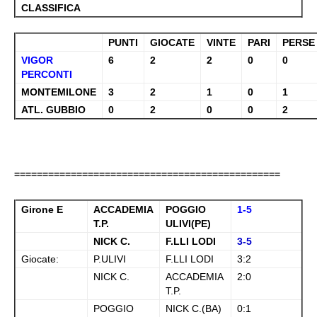
CLASSIFICA
PUNTI
GIOCATE
VINTE
PARI
PERSE
VIGOR
6
2
2
0
0
PERCONTI
MONTEMILONE
3
2
1
0
1
ATL. GUBBIO
0
2
0
0
2
===============================================
Girone E
ACCADEMIA
POGGIO
1-5
T.P.
ULIVI(PE)
NICK C.
F.LLI LODI
3-5
Giocate:
P.ULIVI
F.LLI LODI
3:2
NICK C.
ACCADEMIA
2:0
T.P.
POGGIO
NICK C.(BA)
0:1