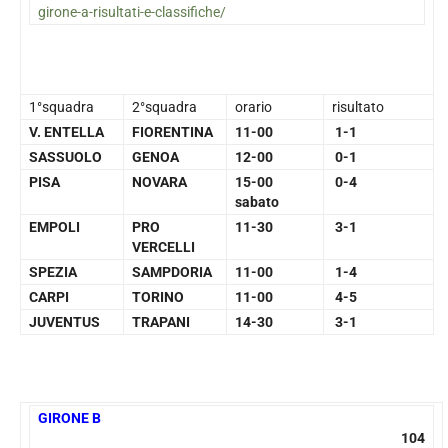
girone-a-risultati-e-classifiche/
1°squadra
2°squadra
orario
risultato
V. ENTELLA
FIORENTINA
11-00
1-1
SASSUOLO
GENOA
12-00
0-1
PISA
NOVARA
15-00
0-4
sabato
EMPOLI
PRO
11-30
3-1
VERCELLI
SPEZIA
SAMPDORIA
11-00
1-4
CARPI
TORINO
11-00
4-5
JUVENTUS
TRAPANI
14-30
3-1
GIRONE B
104