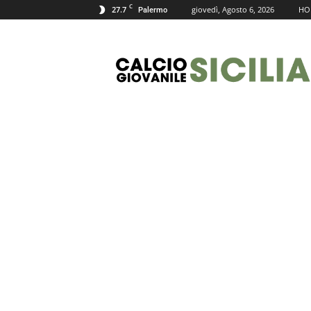
C
27.7
giovedì, Agosto 6, 2026
HO
Palermo
Calcio
Giovanile
Sicilia