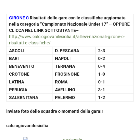
GIRONE C
Risultati delle gare con le classifiche aggiornate
nella categoria “Campionato Nazionale Under 17” – OPPURE
CLICCA NEL LINK SOTTOSTANTE
–
http://www.calciogiovanilesicilia.it/allievi-nazionali-girone-c-
risultati-e-classifiche/
ASCOLI
D. PESCARA
2-3
BARI
NAPOLI
0-2
BENEVENTO
TERNANA
0-4
CROTONE
FROSINONE
1-0
LATINA
ROMA
0-1
PERUGIA
AVELLINO
3-1
SALERNITANA
PALERMO
1-2
inviate foto delle squadre o momenti della gara!!
calciogiovanilesicilia