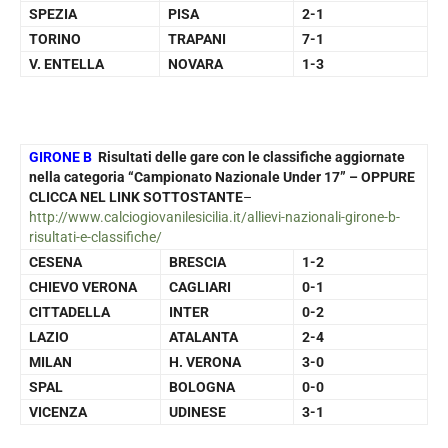
SPEZIA
PISA
2-1
TORINO
TRAPANI
7-1
V. ENTELLA
NOVARA
1-3
GIRONE B
Risultati delle gare con le classifiche aggiornate
nella categoria “Campionato Nazionale Under 17” – OPPURE
CLICCA NEL LINK SOTTOSTANTE
–
http://www.calciogiovanilesicilia.it/allievi-nazionali-girone-b-
risultati-e-classifiche/
CESENA
BRESCIA
1-2
CHIEVO VERONA
CAGLIARI
0-1
CITTADELLA
INTER
0-2
LAZIO
ATALANTA
2-4
MILAN
H. VERONA
3-0
SPAL
BOLOGNA
0-0
VICENZA
UDINESE
3-1