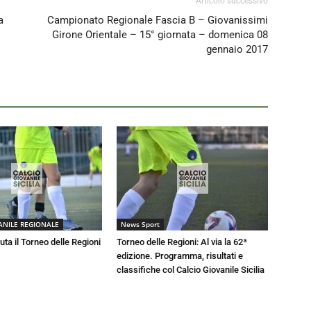
Articolo successivo
a
Campionato Regionale Fascia B – Giovanissimi
Girone Orientale – 15° giornata – domenica 08
gennaio 2017
ANILE REGIONALE
News Sport
luta il Torneo delle Regioni
Torneo delle Regioni: Al via la 62ª
edizione. Programma, risultati e
classifiche col Calcio Giovanile Sicilia