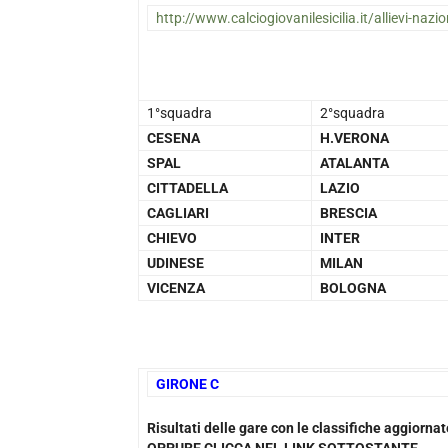
http://www.calciogiovanilesicilia.it/allievi-nazio
1°squadra
2°squadra
CESENA
H.VERONA
SPAL
ATALANTA
CITTADELLA
LAZIO
CAGLIARI
BRESCIA
CHIEVO
INTER
UDINESE
MILAN
VICENZA
BOLOGNA
GIRONE C
Risultati delle gare con le classifiche aggiorn