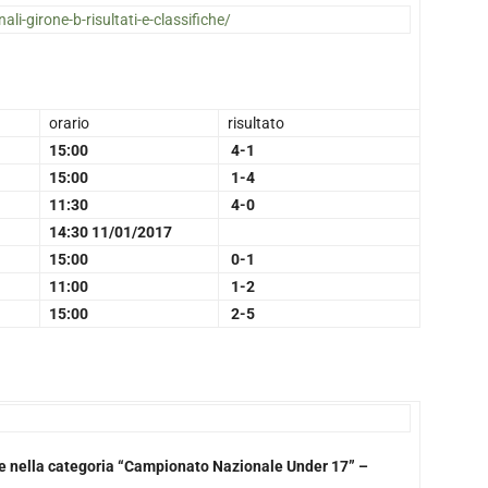
nali-girone-b-risultati-e-classifiche/
orario
risultato
15:00
4-1
15:00
1-4
11:30
4-0
14:30 11/01/2017
15:00
0-1
11:00
1-2
15:00
2-5
ate nella categoria “Campionato Nazionale Under 17” –