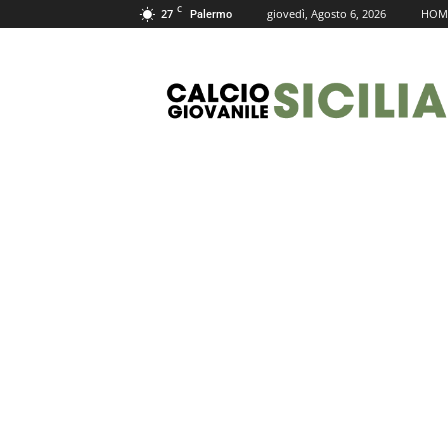
C
27
giovedì, Agosto 6, 2026
HOM
Palermo
Calcio
Giovanile
Sicilia