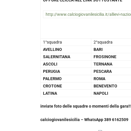
OPPURE CLICCA NEL LINK SOTTOSTANTE
http://www.calciogiovanilesicilia.it/allievi-nazion
1°squadra
2°squadra
AVELLINO
BARI
SALERNITANA
FROSINONE
ASCOLI
TERNANA
PERUGIA
PESCARA
PALERMO
ROMA
CROTONE
BENEVENTO
LATINA
NAPOLI
inviate foto delle squadre o momenti della gara!!
calciogiovanilesicilia – WhatsApp 389 6162509