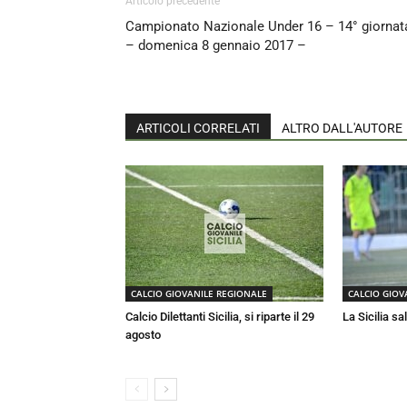
Articolo precedente
Campionato Nazionale Under 16 – 14° giornat
– domenica 8 gennaio 2017 –
ARTICOLI CORRELATI
ALTRO DALL'AUTORE
CALCIO GIOVANILE REGIONALE
CALCIO GIOV
Calcio Dilettanti Sicilia, si riparte il 29
La Sicilia sa
agosto