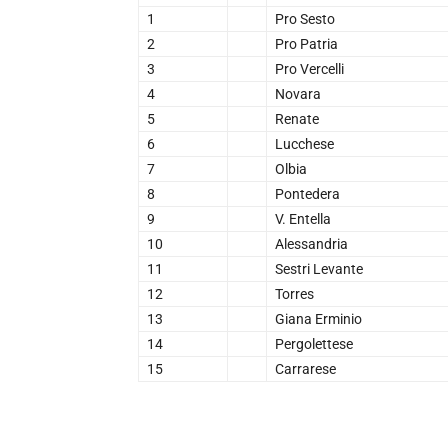
1
Pro Sesto
2
Pro Patria
3
Pro Vercelli
4
Novara
5
Renate
6
Lucchese
7
Olbia
8
Pontedera
9
V. Entella
10
Alessandria
11
Sestri Levante
12
Torres
13
Giana Erminio
14
Pergolettese
15
Carrarese