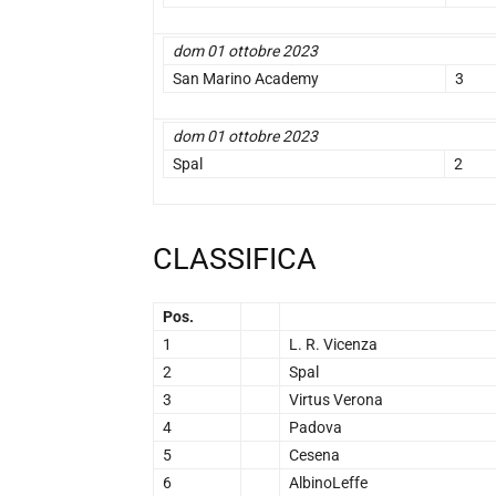
dom 01 ottobre 2023
San Marino Academy
3
dom 01 ottobre 2023
Spal
2
CLASSIFICA
Pos.
1
L. R. Vicenza
2
Spal
3
Virtus Verona
4
Padova
5
Cesena
6
AlbinoLeffe