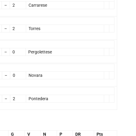
–
2
Carrarese
–
2
Torres
–
0
Pergolettese
–
0
Novara
–
2
Pontedera
G
V
N
P
DR
Pts