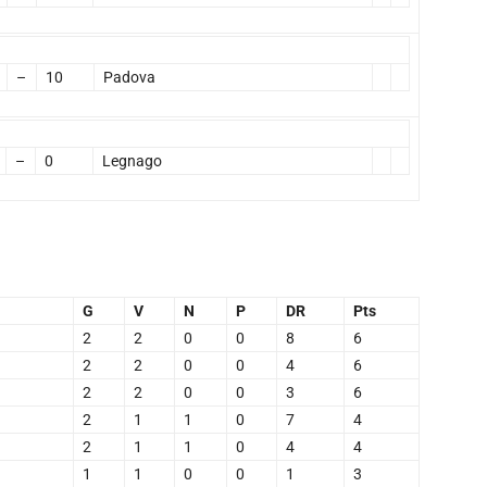
–
10
Padova
–
0
Legnago
G
V
N
P
DR
Pts
2
2
0
0
8
6
2
2
0
0
4
6
2
2
0
0
3
6
2
1
1
0
7
4
2
1
1
0
4
4
1
1
0
0
1
3