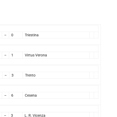
–
0
Triestina
–
1
Virtus Verona
–
3
Trento
–
6
Cesena
–
3
L. R. Vicenza