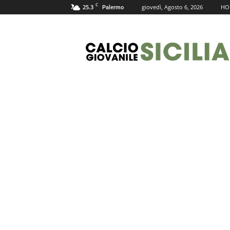
C
25.3
giovedì, Agosto 6, 2026
HO
Palermo
Calcio
Giovanile
Sicilia