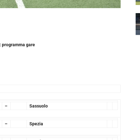
B: programma gare
–
Sassuolo
–
Spezia