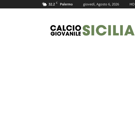
C
32.2
giovedì, Agosto 6, 2026
HO
Palermo
Calcio
Giovanile
Sicilia