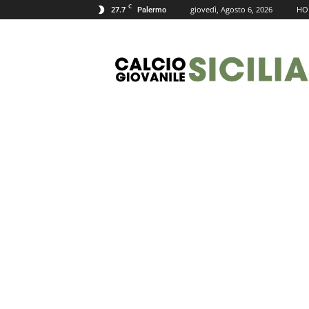
C
27.7
giovedì, Agosto 6, 2026
HO
Palermo
Calcio
Giovanile
Sicilia