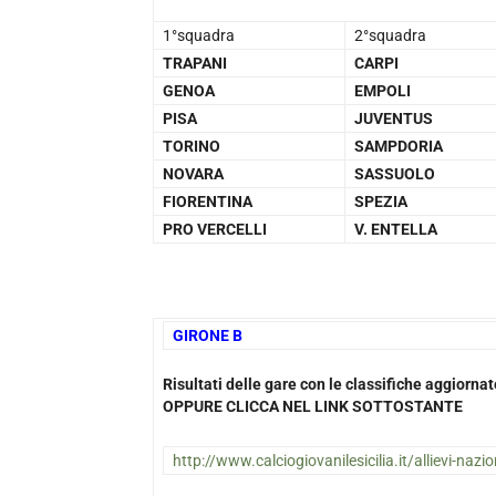
1°squadra
2°squadra
TRAPANI
CARPI
GENOA
EMPOLI
PISA
JUVENTUS
TORINO
SAMPDORIA
NOVARA
SASSUOLO
FIORENTINA
SPEZIA
PRO VERCELLI
V. ENTELLA
GIRONE B
1
Risultati delle gare con le classifiche aggiorn
OPPURE CLICCA NEL LINK SOTTOSTANTE
http://www.calciogiovanilesicilia.it/allievi-nazio