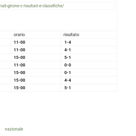
ali-girone-c-risultati-e-classifiche/
orario
risultato
11-00
1-4
11-00
4-1
15-00
5-1
11-00
0-0
15-00
0-1
15-00
4-4
15-00
5-1