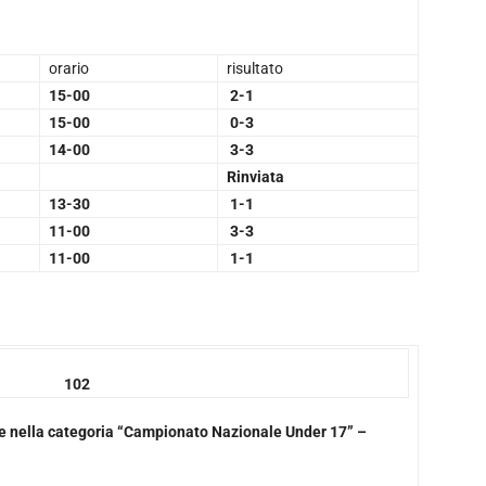
orario
risultato
15-00
2-1
15-00
0-3
14-00
3-3
Rinviata
13-30
1-1
11-00
3-3
11-00
1-1
2
ate nella categoria “Campionato Nazionale Under 17” –