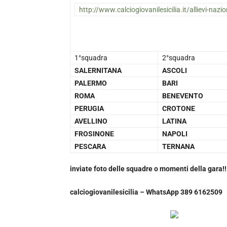
http://www.calciogiovanilesicilia.it/allievi-nazion
1°squadra
2°squadra
SALERNITANA
ASCOLI
PALERMO
BARI
ROMA
BENEVENTO
PERUGIA
CROTONE
AVELLINO
LATINA
FROSINONE
NAPOLI
PESCARA
TERNANA
inviate foto delle squadre o momenti della gara!!
calciogiovanilesicilia – WhatsApp 389 6162509