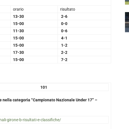
orario
risultato
13-30
2-6
15-00
0-0
11-30
0-6
15-00
4-1
15-00
1-2
17-30
2-2
15-00
7-2
01
ate nella categoria “Campionato Nazionale Under 17” –
nali-girone-b-risultati-e-classifiche/