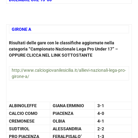
GIRONE A
Risultati delle gare con le classifiche aggiornate nella
categoria “Campionato Nazionale Lega Pro Under 17” –
OPPURE CLICCA NEL LINK SOTTOSTANTE
http://www.calciogiovanilesicilia.it/allievi-nazionali-lega-pro-
girone-a/
ALBINOLEFFE
GIANA ERMINIO
3-1
CALCIO COMO
PIACENZA
4-0
CREMONESE
OLBIA
4-1
SUDTIROL
ALESSANDRIA
2-2
PRO PIACENZA
FERALPISALO’
1-3