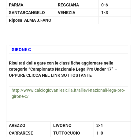
PARMA
REGGIANA
0-6
SANTARCANGELO
VENEZIA
1-3
Riposa ALMA J.FANO
GIRONE C
Risultati delle gare con le classifiche aggiornate nella
categoria “Campionato Nazionale Lega Pro Under 17” –
OPPURE CLICCA NEL LINK SOTTOSTANTE
http://www.calciogiovanilesicilia.it/allievi-nazionali-lega-pro-
girone-c/
AREZZO
LIVORNO
2-1
CARRARESE
TUTTOCUOIO
1-0