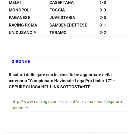
MELFI
CASERTANA
1-3
MONOPOLI
FOGGIA
0-3
PAGANESE
JUVE STABIA
2-3
RACING ROMA
SAMBENEDETTESE
0-1
UNICUSANO F.
TERAMO
2-2
GIRONE E
Risultati delle gare con le classifiche aggiornate nella
categoria “Campionato Nazionale Lega Pro Under 17” –
OPPURE CLICCA NEL LINK SOTTOSTANTE
http://www.calciogiovanilesicilia.it/allievi-nazionali-lega-pro-
girone-e/