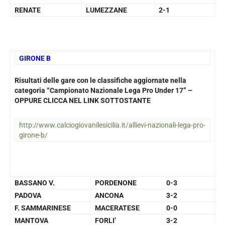
RENATE
LUMEZZANE
2-1
GIRONE B
Risultati delle gare con le classifiche aggiornate nella
categoria “Campionato Nazionale Lega Pro Under 17” –
OPPURE CLICCA NEL LINK SOTTOSTANTE
http://www.calciogiovanilesicilia.it/allievi-nazionali-lega-pro-
girone-b/
BASSANO V.
PORDENONE
0-3
PADOVA
ANCONA
3-2
F. SAMMARINESE
MACERATESE
0-0
MANTOVA
FORLI’
3-2