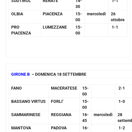
SUDTIROL
RENATE
14-
1-1
30
OLBIA
PIACENZA
15-
mercoledì
26
00
ottobre
PRO
LUMEZZANE
15-
1-1
PIACENZA
00
GIRONE B
– DOMENICA 18 SETTEMBRE
FANO
MACERATESE
15-
2-1
00
BASSANO VIRTUS
FORLI’
15-
1-0
00
SAMMARINESE
REGGIANA
16-
mercoledì
28
45
settem
MANTOVA
PADOVA
16-
1-2