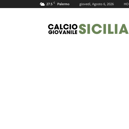
C
27.5
giovedì, Agosto 6, 2026
HO
Palermo
Calcio
Giovanile
Sicilia