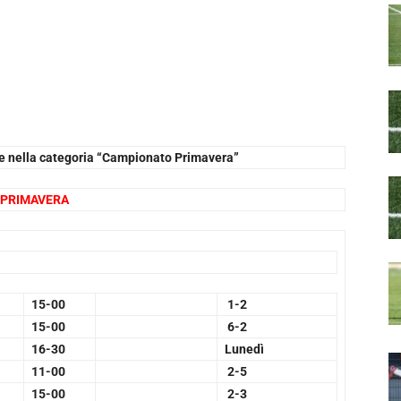
ate nella categoria “Campionato Primavera”
PRIMAVERA
15-00
1-2
15-00
6-2
16-30
Lunedì
11-00
2-5
15-00
2-3