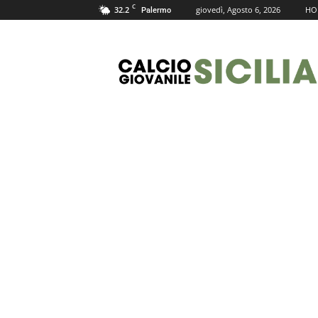
C
32.2
giovedì, Agosto 6, 2026
HO
Palermo
Calcio
Giovanile
Sicilia