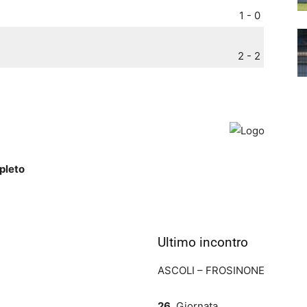
1 - 0
2 - 2
pleto
Ultimo incontro
ASCOLI – FROSINONE
26.
Giornata