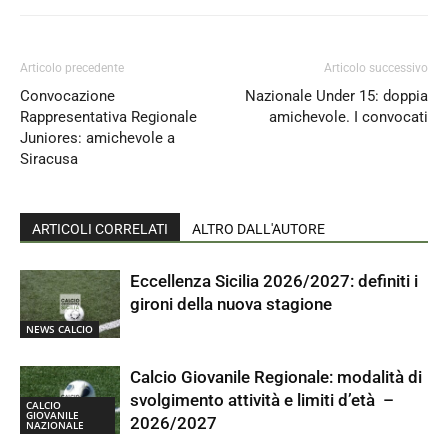
Articolo precedente
Articolo successivo
Convocazione
Nazionale Under 15: doppia
Rappresentativa Regionale
amichevole. I convocati
Juniores: amichevole a
Siracusa
ARTICOLI CORRELATI
ALTRO DALL'AUTORE
Eccellenza Sicilia 2026/2027: definiti i
gironi della nuova stagione
NEWS CALCIO
Calcio Giovanile Regionale: modalità di
svolgimento attività e limiti d’età –
CALCIO
GIOVANILE
2026/2027
NAZIONALE