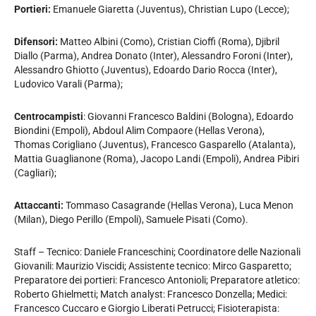
Portieri:
Emanuele Giaretta (Juventus), Christian Lupo (Lecce);
Difensori:
Matteo Albini (Como), Cristian Cioffi (Roma), Djibril
Diallo (Parma), Andrea Donato (Inter), Alessandro Foroni (Inter),
Alessandro Ghiotto (Juventus), Edoardo Dario Rocca (Inter),
Ludovico Varali (Parma);
Centrocampisti
: Giovanni Francesco Baldini (Bologna), Edoardo
Biondini (Empoli), Abdoul Alim Compaore (Hellas Verona),
Thomas Corigliano (Juventus), Francesco Gasparello (Atalanta),
Mattia Guaglianone (Roma), Jacopo Landi (Empoli), Andrea Pibiri
(Cagliari);
Attaccanti:
Tommaso Casagrande (Hellas Verona), Luca Menon
(Milan), Diego Perillo (Empoli), Samuele Pisati (Como).
Staff – Tecnico: Daniele Franceschini; Coordinatore delle Nazionali
Giovanili: Maurizio Viscidi; Assistente tecnico: Mirco Gasparetto;
Preparatore dei portieri: Francesco Antonioli; Preparatore atletico:
Roberto Ghielmetti; Match analyst: Francesco Donzella; Medici:
Francesco Cuccaro e Giorgio Liberati Petrucci; Fisioterapista: