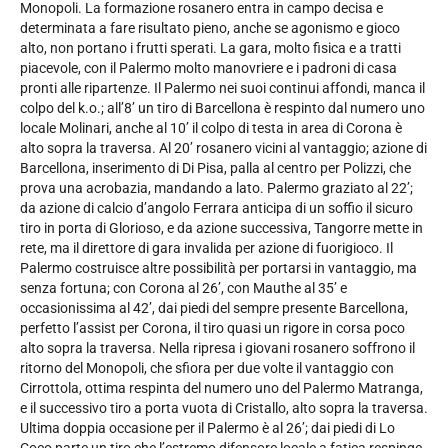
Monopoli. La formazione rosanero entra in campo decisa e
determinata a fare risultato pieno, anche se agonismo e gioco
alto, non portano i frutti sperati. La gara, molto fisica e a tratti
piacevole, con il Palermo molto manovriere e i padroni di casa
pronti alle ripartenze. Il Palermo nei suoi continui affondi, manca il
colpo del k.o.; all’8’ un tiro di Barcellona è respinto dal numero uno
locale Molinari, anche al 10’ il colpo di testa in area di Corona è
alto sopra la traversa. Al 20’ rosanero vicini al vantaggio; azione di
Barcellona, inserimento di Di Pisa, palla al centro per Polizzi, che
prova una acrobazia, mandando a lato. Palermo graziato al 22’;
da azione di calcio d’angolo Ferrara anticipa di un soffio il sicuro
tiro in porta di Glorioso, e da azione successiva, Tangorre mette in
rete, ma il direttore di gara invalida per azione di fuorigioco. Il
Palermo costruisce altre possibilità per portarsi in vantaggio, ma
senza fortuna; con Corona al 26’, con Mauthe al 35’ e
occasionissima al 42’, dai piedi del sempre presente Barcellona,
perfetto l’assist per Corona, il tiro quasi un rigore in corsa poco
alto sopra la traversa. Nella ripresa i giovani rosanero soffrono il
ritorno del Monopoli, che sfiora per due volte il vantaggio con
Cirrottola, ottima respinta del numero uno del Palermo Matranga,
e il successivo tiro a porta vuota di Cristallo, alto sopra la traversa.
Ultima doppia occasione per il Palermo è al 26’; dai piedi di Lo
Coco parte un tiro che l’estremo difensore locale a fatica respinge