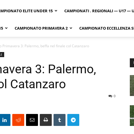
MPIONATO ELITE UNDER 15
CAMPIONATI . REGIONALI — U17 — 
15
CAMPIONATO PRIMAVERA 2
CAMPIONATO ECCELLENZA SI
 Primavera 3: Palermo, beffa nel finale col Catanzaro
LE
avera 3: Palermo,
col Catanzaro
0