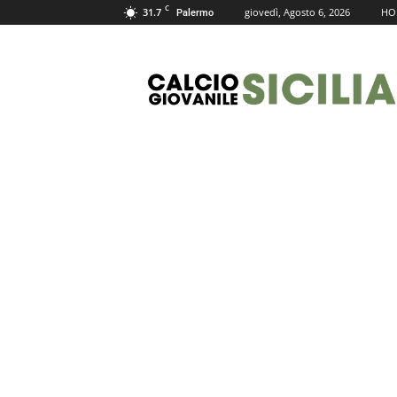
C
31.7
giovedì, Agosto 6, 2026
HO
Palermo
Calcio
Giovanile
Sicilia