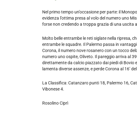
Nel primo tempo un’occasione per parte: il Monopoli
evidenza l’ottima presa al volo del numero uno Miss
forse non credendo a troppa grazia di una uscita a
Molto belle entrambe le reti siglate nella ripresa, 
entrambe le squadre. Il Palermo passa in vantaggio a
Corona, il numero nove rosanero con un tocco delizi
numero uno ospite, Oliveto. Il pareggio arriva al 39
direttamente da calcio piazzato dai piedi di Bovio e
lamenta diverse assenze, e perde Corona al 16’ dell
La Classifica: Catanzaro punti 18, Palermo 16, Cata
Vibonese 4.
Rosolino Ciprì