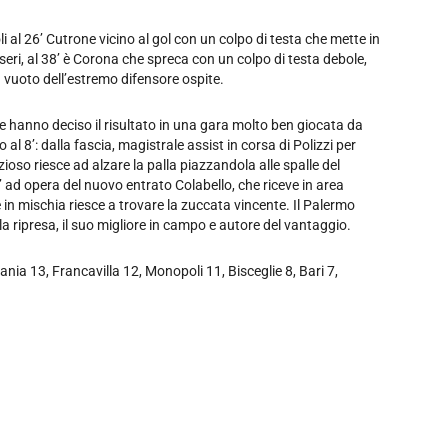
 al 26’ Cutrone vicino al gol con un colpo di testa che mette in
eri, al 38’ è Corona che spreca con un colpo di testa debole,
 vuoto dell’estremo difensore ospite.
che hanno deciso il risultato in una gara molto ben giocata da
l 8’: dalla fascia, magistrale assist in corsa di Polizzi per
oso riesce ad alzare la palla piazzandola alle spalle del
’ ad opera del nuovo entrato Colabello, che riceve in area
 in mischia riesce a trovare la zuccata vincente. Il Palermo
a ripresa, il suo migliore in campo e autore del vantaggio.
nia 13, Francavilla 12, Monopoli 11, Bisceglie 8, Bari 7,