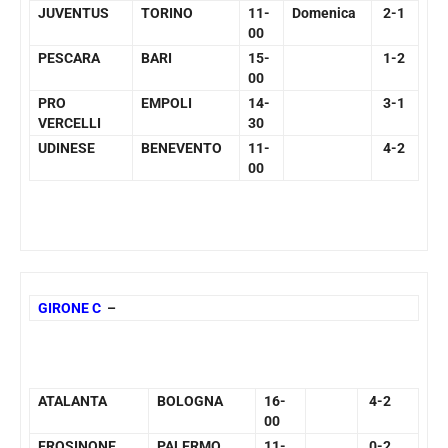
JUVENTUS
TORINO
11-
Domenica
2-1
00
PESCARA
BARI
15-
1-2
00
PRO
EMPOLI
14-
3-1
VERCELLI
30
UDINESE
BENEVENTO
11-
4-2
00
GIRONE C
–
ATALANTA
BOLOGNA
16-
4-2
00
FROSINONE
PALERMO
11-
0-2