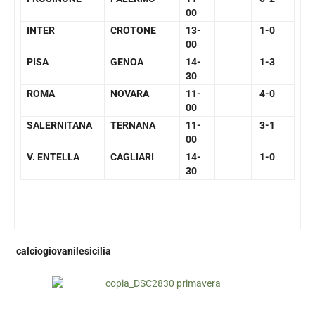
00
INTER
CROTONE
13-
1-0
00
PISA
GENOA
14-
1-3
30
ROMA
NOVARA
11-
4-0
00
SALERNITANA
TERNANA
11-
3-1
00
V. ENTELLA
CAGLIARI
14-
1-0
30
calciogiovanilesicilia