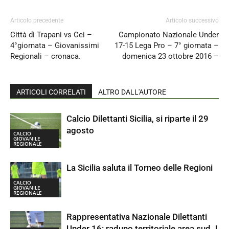
Articolo precedente
Articolo successivo
Città di Trapani vs Cei –
Campionato Nazionale Under
4°giornata – Giovanissimi
17-15 Lega Pro – 7° giornata –
Regionali – cronaca.
domenica 23 ottobre 2016 –
ARTICOLI CORRELATI
ALTRO DALL'AUTORE
Calcio Dilettanti Sicilia, si riparte il 29
agosto
CALCIO
GIOVANILE
REGIONALE
La Sicilia saluta il Torneo delle Regioni
CALCIO
GIOVANILE
REGIONALE
Rappresentativa Nazionale Dilettanti
Under 16: raduno territoriale area sud. I