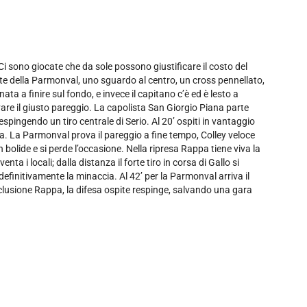
Ci sono giocate che da sole possono giustificare il costo del
ante della Parmonval, uno sguardo al centro, un cross pennellato,
ata a finire sul fondo, e invece il capitano c’è ed è lesto a
are il giusto pareggio. La capolista San Giorgio Piana parte
espingendo un tiro centrale di Serio. Al 20’ ospiti in vantaggio
rta. La Parmonval prova il pareggio a fine tempo, Colley veloce
un bolide e si perde l’occasione. Nella ripresa Rappa tiene viva la
a i locali; dalla distanza il forte tiro in corsa di Gallo si
definitivamente la minaccia. Al 42’ per la Parmonval arriva il
lusione Rappa, la difesa ospite respinge, salvando una gara