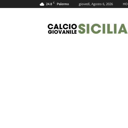
C
24.8
giovedì, Agosto 6, 2026
HO
Palermo
Calcio
Giovanile
Sicilia