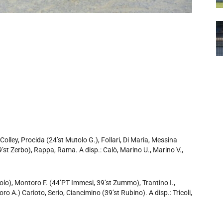
Colley, Procida (24’st Mutolo G.), Follari, Di Maria, Messina
9’st Zerbo), Rappa, Rama. A disp.: Calò, Marino U., Marino V.,
iolo), Montoro F. (44’PT Immesi, 39’st Zummo), Trantino I.,
ro A.) Carioto, Serio, Ciancimino (39’st Rubino). A disp.: Tricoli,