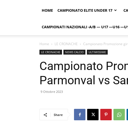
HOME
CAMPIONATO ELITE UNDER 17
CA
CAMPIONATI NAZIONALI -A/B — U17 —U16 —U
Home
LE CRONACHE
Campionato Promozione giro
LE CRONACHE
NEWS CALCIO
ULTIMISSIME
Campionato Prom
Parmonval vs San
9 Ottobre 2023
Share