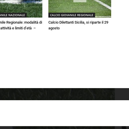
ANILE NAZIONALE
CALCIO GIOVANILE REGIONALE
nile Regionale: modalità di
Calcio Dilettanti Sicilia, si riparte il 29
ttività e limiti d’età –
agosto