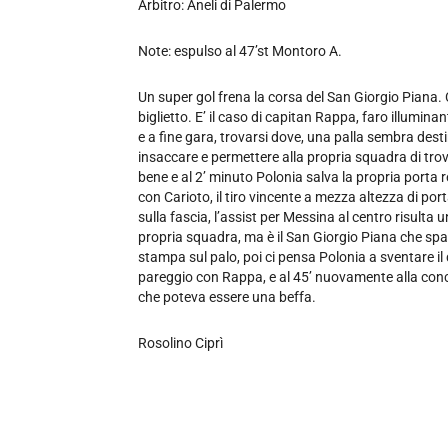
Arbitro: Aneli di Palermo
Note: espulso al 47’st Montoro A.
Un super gol frena la corsa del San Giorgio Piana. 
biglietto. E’ il caso di capitan Rappa, faro illumin
e a fine gara, trovarsi dove, una palla sembra destin
insaccare e permettere alla propria squadra di trov
bene e al 2’ minuto Polonia salva la propria porta r
con Carioto, il tiro vincente a mezza altezza di po
sulla fascia, l’assist per Messina al centro risulta 
propria squadra, ma è il San Giorgio Piana che spavent
stampa sul palo, poi ci pensa Polonia a sventare il 
pareggio con Rappa, e al 45’ nuovamente alla conc
che poteva essere una beffa.
Rosolino Ciprì