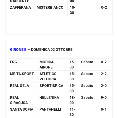
NASCENTE
00
ZAFFERANA
MISTERBIANCO
10-
0-2
30
GIRONE E
– DOMENICA 02 OTTOBRE
ERG
MODICA
15-
Sabato
0-2
AIRONE
00
ME.TA.SPORT
ATLETICO
15-
Sabato
2-2
VITTORIA
30
REAL GELA
SPORTISPICA
15-
Sabato
2-0
30
REAL
HELLENIKA
18-
Sabato
9-0
SIRACUSA
00
SANTA SOFIA
PANTANELLI
11-
0-1
30