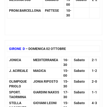
00
PROM.BARCELLONA
PATTESE
10-
30
GIRONE D
– DOMENICA 02 OTTOBRE
JONICA
MEDITERRANEA
16-
Sabato
2-1
30
J. ACIREALE
MAGICA
15-
Sabato
1-2
00
OLIMPIQUE
JONIA RIPOSTO
15-
Sabato
2-0
PRIOLO
30
SPORT.
GIARDINI NAXOS
17-
Sabato
1-1
TAORMINA
30
STELLA
GIOVANI LEONI
15-
Sabato
4-3