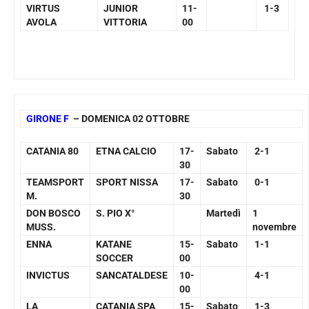
VIRTUS
JUNIOR
11-
1-3
AVOLA
VITTORIA
00
GIRONE F
– DOMENICA 02 OTTOBRE
CATANIA 80
ETNA CALCIO
17-
Sabato
2-1
30
TEAMSPORT
SPORT NISSA
17-
Sabato
0-1
M.
30
DON BOSCO
S. PIO X°
Martedì
1
MUSS.
novembre
ENNA
KATANE
15-
Sabato
1-1
SOCCER
00
INVICTUS
SANCATALDESE
10-
4-1
00
LA
CATANIA SPA
15-
Sabato
1-3