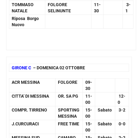
TOMMASO
FOLGORE
11-
3-
NATALE
SELINUNTE
30
1
Riposa Borgo
Nuovo
GIRONE C
– DOMENICA 02 OTTOBRE
ACR MESSINA
FOLGORE
09-
30
CITTA’ DI MESSINA
OR. SA PG
11-
12-
00
0
COMPR. TIRRENO
SPORTING
15-
Sabato
3-2
MESSINA
00
J.CURCURACI
FREE TIME
15-
Sabato
0-0
00
MESSINA SUD
CAMARO
15-
Sabato
2-2