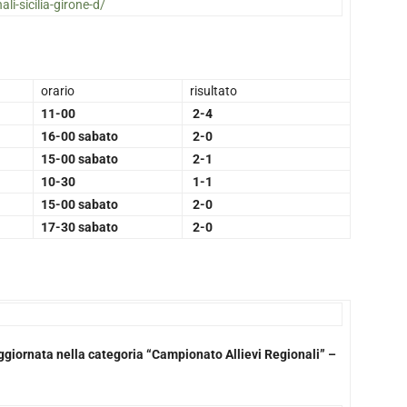
ali-sicilia-girone-d/
orario
risultato
11-00
2-4
16-00 sabato
2-0
15-00 sabato
2-1
10-30
1-1
15-00 sabato
2-0
17-30 sabato
2-0
 aggiornata nella categoria “Campionato Allievi Regionali” –