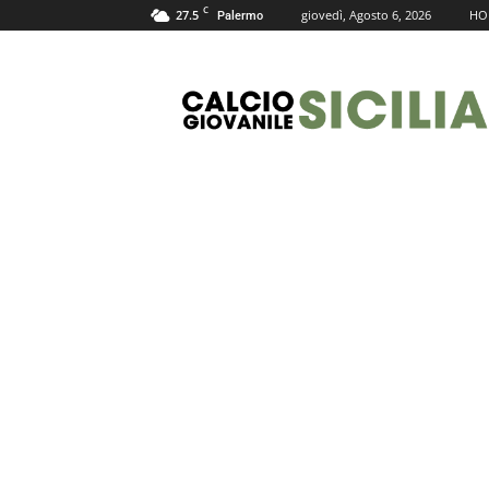
C
27.5
giovedì, Agosto 6, 2026
HO
Palermo
Calcio
Giovanile
Sicilia