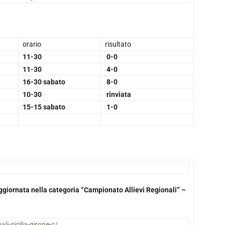
orario
risultato
11-30
0-0
11-30
4-0
16-30 sabato
8-0
10-30
rinviata
15-15 sabato
1-0
 aggiornata nella categoria “Campionato Allievi Regionali” –
ali-sicilia-girone-c/