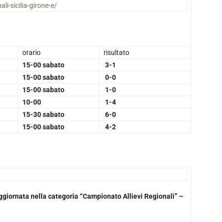
ali-sicilia-girone-e/
orario
risultato
15-00 sabato
3-1
15-00 sabato
0-0
15-00 sabato
1-0
10-00
1-4
15-30 sabato
6-0
15-00 sabato
4-2
 aggiornata nella categoria “Campionato Allievi Regionali” –