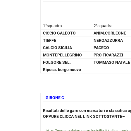
1°squadra
2°squadra
CICCIO GALEOTO
ANIM.CORLEONE
TIEFFE
NEROAZZURRA
CALCIO SICILIA
PACECO
MONTEPELLEGRINO
PRO FICARAZZI
FOLGORE SEL.
TOMMASO NATALE
Riposa: borgo nuovo
GIRONE C
Risultati delle gare con marcatori e classifica
OPPURE CLICCA NEL LINK SOTTOSTANTE–
http://www.calciogiovanilesicilia.it/allievi-region