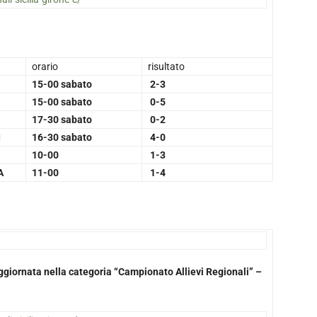
orario
risultato
15-00 sabato
2-3
15-00 sabato
0-5
17-30 sabato
0-2
I
16-30 sabato
4-0
10-00
1-3
A
11-00
1-4
 aggiornata nella categoria “Campionato Allievi Regionali” –