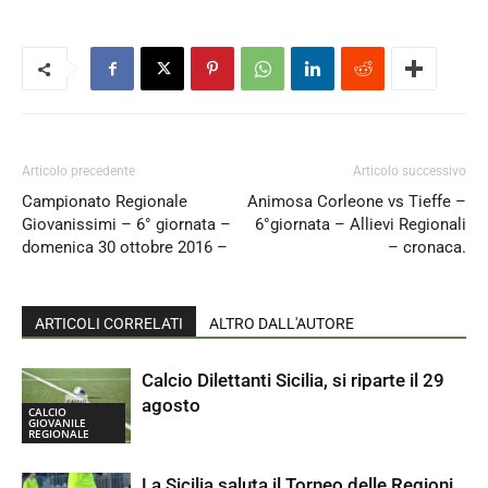
Articolo precedente
Articolo successivo
Campionato Regionale
Animosa Corleone vs Tieffe –
Giovanissimi – 6° giornata –
6°giornata – Allievi Regionali
domenica 30 ottobre 2016 –
– cronaca.
ARTICOLI CORRELATI
ALTRO DALL'AUTORE
Calcio Dilettanti Sicilia, si riparte il 29
agosto
CALCIO
GIOVANILE
REGIONALE
La Sicilia saluta il Torneo delle Regioni