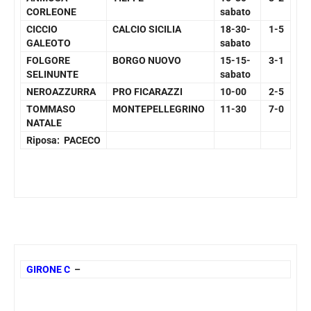
CORLEONE
sabato
CICCIO
CALCIO SICILIA
18-30-
1-5
GALEOTO
sabato
FOLGORE
BORGO NUOVO
15-15-
3-1
SELINUNTE
sabato
NEROAZZURRA
PRO FICARAZZI
10-00
2-5
TOMMASO
MONTEPELLEGRINO
11-30
7-0
NATALE
Riposa: PACECO
GIRONE C
–