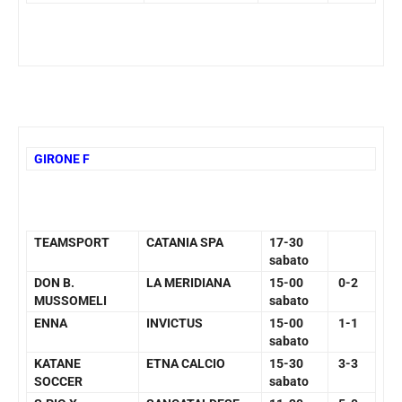
GIRONE F
TEAMSPORT
CATANIA SPA
17-30
sabato
DON B.
LA MERIDIANA
15-00
0-2
MUSSOMELI
sabato
ENNA
INVICTUS
15-00
1-1
sabato
KATANE
ETNA CALCIO
15-30
3-3
SOCCER
sabato