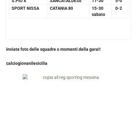
S.PIO X
SANCATALDESE
11-30
5-0
SPORT NISSA
CATANIA 80
15-30
0-2
sabato
inviate foto delle squadre o momenti della gara!!
calciogiovanilesicilia