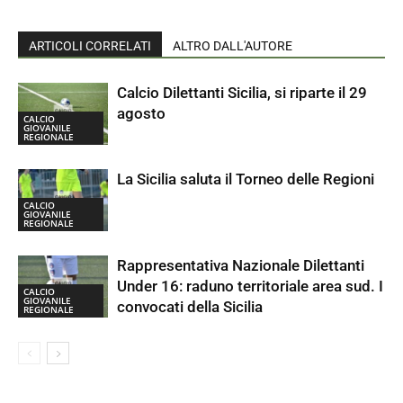
ARTICOLI CORRELATI
ALTRO DALL'AUTORE
Calcio Dilettanti Sicilia, si riparte il 29
agosto
CALCIO
GIOVANILE
REGIONALE
La Sicilia saluta il Torneo delle Regioni
CALCIO
GIOVANILE
REGIONALE
Rappresentativa Nazionale Dilettanti
Under 16: raduno territoriale area sud. I
CALCIO
GIOVANILE
convocati della Sicilia
REGIONALE