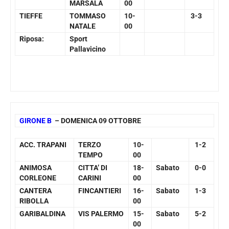
MARSALA
00
TIEFFE
TOMMASO
10-
3-3
NATALE
00
Riposa:
Sport
Pallavicino
GIRONE B
– DOMENICA 09 OTTOBRE
ACC. TRAPANI
TERZO
10-
1-2
TEMPO
00
ANIMOSA
CITTA’ DI
18-
Sabato
0-0
CORLEONE
CARINI
00
CANTERA
FINCANTIERI
16-
Sabato
1-3
RIBOLLA
00
GARIBALDINA
VIS PALERMO
15-
Sabato
5-2
00