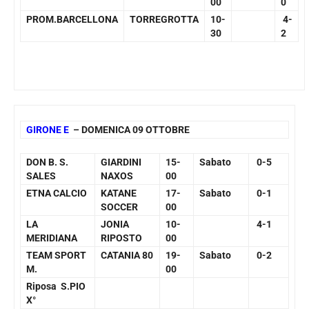
00
0
PROM.BARCELLONA
TORREGROTTA
10-
4-
30
2
GIRONE E
– DOMENICA 09 OTTOBRE
DON B. S.
GIARDINI
15-
Sabato
0-5
SALES
NAXOS
00
ETNA CALCIO
KATANE
17-
Sabato
0-1
SOCCER
00
LA
JONIA
10-
4-1
MERIDIANA
RIPOSTO
00
TEAM SPORT
CATANIA 80
19-
Sabato
0-2
M.
00
Riposa S.PIO
X°