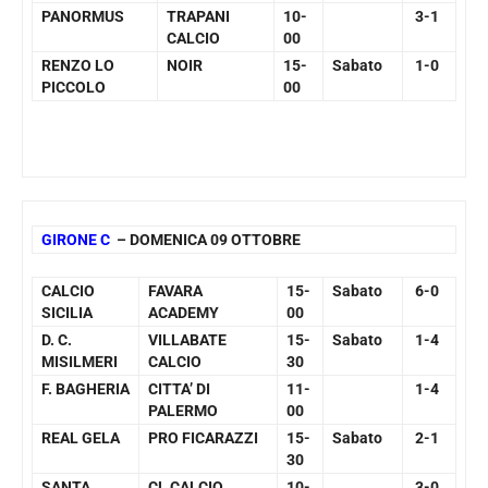
PANORMUS
TRAPANI
10-
3-1
CALCIO
00
RENZO LO
NOIR
15-
Sabato
1-0
PICCOLO
00
GIRONE C
– DOMENICA 09 OTTOBRE
CALCIO
FAVARA
15-
Sabato
6-0
SICILIA
ACADEMY
00
D. C.
VILLABATE
15-
Sabato
1-4
MISILMERI
CALCIO
30
F. BAGHERIA
CITTA’ DI
11-
1-4
PALERMO
00
REAL GELA
PRO FICARAZZI
15-
Sabato
2-1
30
SANTA
CL CALCIO
10-
3-0