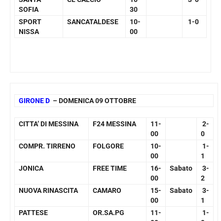
SOFIA
30
SPORT
SANCATALDESE
10-
1-0
NISSA
00
GIRONE D
– DOMENICA 09 OTTOBRE
CITTA’ DI MESSINA
F24 MESSINA
11-
2-
00
0
COMPR. TIRRENO
FOLGORE
10-
1-
00
1
JONICA
FREE TIME
16-
Sabato
3-
00
2
NUOVA RINASCITA
CAMARO
15-
Sabato
3-
00
1
PATTESE
OR.SA.PG
11-
1-