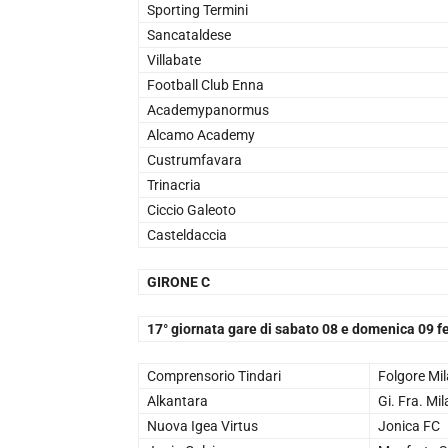
Sporting Termini
Sancataldese
Villabate
Football Club Enna
Academypanormus
Alcamo Academy
Custrumfavara
Trinacria
Ciccio Galeoto
Casteldaccia
GIRONE C
17° giornata gare di sabato 08 e domenica 09 f
Comprensorio Tindari
Folgore Mi
Alkantara
Gi. Fra. Mi
Nuova Igea Virtus
Jonica FC