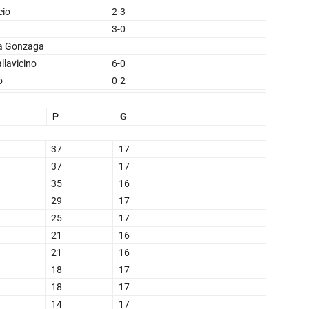
cio
2-3
3-0
va Gonzaga
llavicino
6-0
o
0-2
P
G
37
17
37
17
35
16
29
17
25
17
21
16
21
16
18
17
18
17
14
17