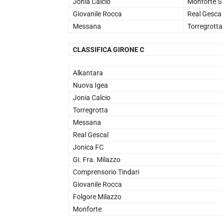
Jonia Calcio
Monforte S
Giovanile Rocca
Real Gesca
Messana
Torregrott
CLASSIFICA GIRONE C
Alkantara
Nuova Igea
Jonia Calcio
Torregrotta
Messana
Real Gescal
Jonica FC
Gi. Fra. Milazzo
Comprensorio Tindari
Giovanile Rocca
Folgore Milazzo
Monforte