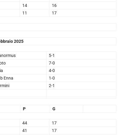
14
16
11
17
ebbraio 2025
anormus
5-1
oto
7-0
ia
4-0
ub Enna
1-0
rmini
2-1
P
G
44
17
41
17