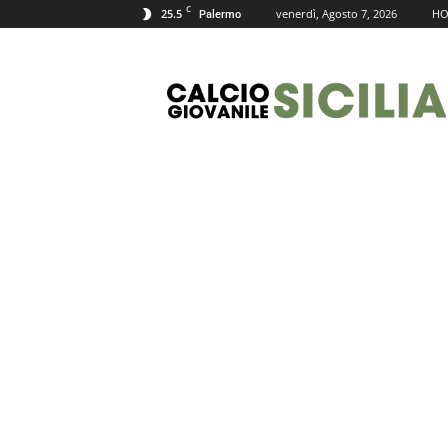
C
25.5
venerdì, Agosto 7, 2026
H
Palermo
Calcio
Giovanile
Sicilia