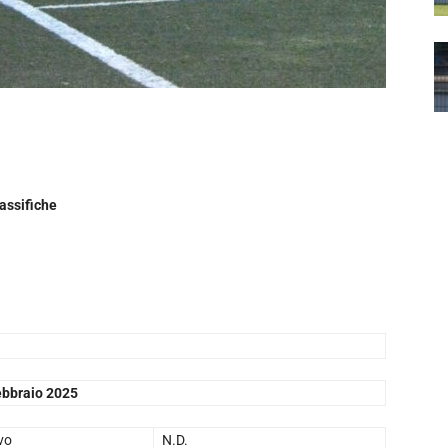
assifiche
ebbraio 2025
vo
N.D.