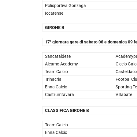
Polisportiva Gonzaga
Iccarense
GIRONE B
17° giornata gare di sabato 08 e domenica 09 f
Sancataldese
Academyp
Alcamo Academy
Ciccio Gale
Team Calcio
Casteldacc
Trinacria
Footbal Cl
Enna Calcio
Sporting Te
Castrumfavara
Villabate
CLASSIFICA GIRONE B
Team Calcio
Enna Calcio