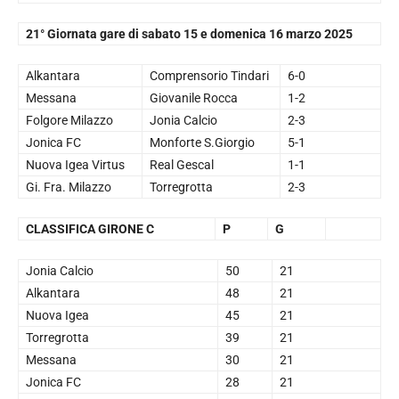
21° Giornata gare di sabato 15 e domenica 16 marzo 2025
Alkantara
Comprensorio Tindari
6-0
Messana
Giovanile Rocca
1-2
Folgore Milazzo
Jonia Calcio
2-3
Jonica FC
Monforte S.Giorgio
5-1
Nuova Igea Virtus
Real Gescal
1-1
Gi. Fra. Milazzo
Torregrotta
2-3
CLASSIFICA GIRONE C
P
G
Jonia Calcio
50
21
Alkantara
48
21
Nuova Igea
45
21
Torregrotta
39
21
Messana
30
21
Jonica FC
28
21