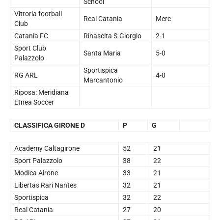
School
Vittoria football
Real Catania
Merc
Club
Catania FC
Rinascita S.Giorgio
2-1
Sport Club
Santa Maria
5-0
Palazzolo
Sportispica
RG ARL
4-0
Marcantonio
Riposa: Meridiana
Etnea Soccer
CLASSIFICA GIRONE D
P
G
Academy Caltagirone
52
21
Sport Palazzolo
38
22
Modica Airone
33
21
Libertas Rari Nantes
32
21
Sportispica
32
22
Real Catania
27
20