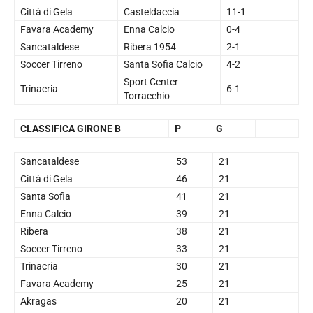
Città di Gela
Casteldaccia
11-1
Favara Academy
Enna Calcio
0-4
Sancataldese
Ribera 1954
2-1
Soccer Tirreno
Santa Sofia Calcio
4-2
Sport Center
Trinacria
6-1
Torracchio
CLASSIFICA GIRONE B
P
G
Sancataldese
53
21
Città di Gela
46
21
Santa Sofia
41
21
Enna Calcio
39
21
Ribera
38
21
Soccer Tirreno
33
21
Trinacria
30
21
Favara Academy
25
21
Akragas
20
21