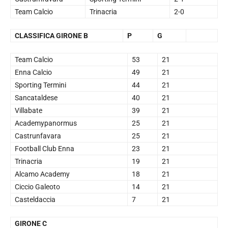
Team Calcio
Trinacria
2-0
CLASSIFICA GIRONE B
P
G
Team Calcio
53
21
Enna Calcio
49
21
Sporting Termini
44
21
Sancataldese
40
21
Villabate
39
21
Academypanormus
25
21
Castrunfavara
25
21
Football Club Enna
23
21
Trinacria
19
21
Alcamo Academy
18
21
Ciccio Galeoto
14
21
Casteldaccia
7
21
GIRONE C