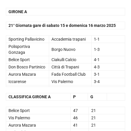
GIRONE A
21° Giornata gare di sabato 15 e domenica 16 marzo 2025
Sporting Pallavicino
Accademia trapani
1-1
Polisportiva
Borgo Nuovo
1-3
Gonzaga
Belice Sport
Ciakulli Calcio
4-1
Don Bosco Partinico
Città di Trapani
4-3
Aurora Mazara
Fada Football Club
3-1
Iccarense
Vis Palermo
3-4
CLASSIFICA GIRONE A
P
G
Belice Sport
47
21
Vis Palermo
46
21
Aurora Mazara
41
21