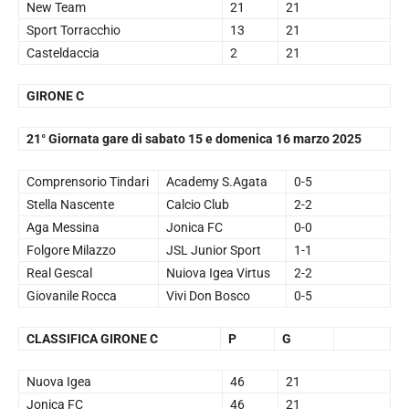
New Team
21
21
Sport Torracchio
13
21
Casteldaccia
2
21
GIRONE C
21° Giornata gare di sabato 15 e domenica 16 marzo 2025
Comprensorio Tindari
Academy S.Agata
0-5
Stella Nascente
Calcio Club
2-2
Aga Messina
Jonica FC
0-0
Folgore Milazzo
JSL Junior Sport
1-1
Real Gescal
Nuiova Igea Virtus
2-2
Giovanile Rocca
Vivi Don Bosco
0-5
CLASSIFICA GIRONE C
P
G
Nuova Igea
46
21
Jonica FC
46
21