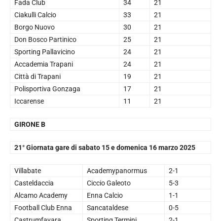
Fada Club
34
21
Ciakulli Calcio
33
21
Borgo Nuovo
30
21
Don Bosco Partinico
25
21
Sporting Pallavicino
24
21
Accademia Trapani
24
21
Città di Trapani
19
21
Polisportiva Gonzaga
17
21
Iccarense
11
21
GIRONE B
21° Giornata gare di sabato 15 e domenica 16 marzo 2025
Villabate
Academypanormus
2-1
Casteldaccia
Ciccio Galeoto
5-3
Alcamo Academy
Enna Calcio
1-1
Football Club Enna
Sancataldese
0-5
Castrumfavara
Sporting Termini
2-1