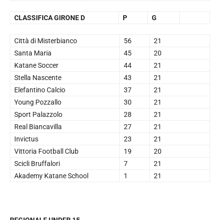
CLASSIFICA GIRONE D
P
G
Città di Misterbianco
56
21
Santa Maria
45
20
Katane Soccer
44
21
Stella Nascente
43
21
Elefantino Calcio
37
21
Young Pozzallo
30
21
Sport Palazzolo
28
21
Real Biancavilla
27
21
Invictus
23
21
Vittoria Football Club
19
20
Scicli Bruffalori
7
21
Akademy Katane School
1
21
REGIONALE UNDER 15