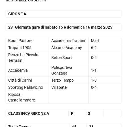
GIRONE A
23° Giornata gare di sabato 15 e domenica 16 marzo 2025
Boun Pastore
Accademia Trapani
Mart
Trapani 1905
Alcamo Academy
6-2
Renzo Lo Piccolo
Belice Sport
0-5
Terrasini
Polisportiva
Accademia
1-1
Gonzaga
Città di Carini
Terzo Tempo
1-0
Sporting Pallavicino
Villabate
0-4
Riposa:
Castellammare
CLASSIFICA GIRONE A
P
G
Terzo Tempo
44
21