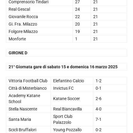
Comprensorio Tindari
27
21
Real Gescal
24
21
Giovanile Rocca
22
21
Gi. Fra. Milazzo
20
21
Folgore Milazzo
19
21
Monforte
1
21
GIRONE D
21° Giornata gare di sabato 15 e domenica 16 marzo 2025
Vittoria Football Club
Elefantino Calcio
1-2
Città di Misterbianco
Invictus FC
0-1
Academy Katane
Katane Soccer
2-6
School
Stella Nascente
Real Biancavilla
4-0
Sport Club
Santa Maria
7-1
Palazzolo
Scicli Bruffalori
Young Pozzallo
0-2