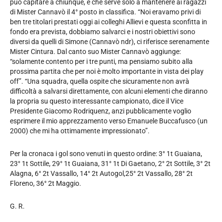
può capitare a chiunque, e che serve solo a mantenere ai ragazzi
di Mister Cannavò il 4° posto in classifica. “Noi eravamo privi di
ben tre titolari prestati oggi ai colleghi Allievi e questa sconfitta in
fondo era prevista, dobbiamo salvarci e i nostri obiettivi sono
diversi da quelli di Simone (Cannavò ndr), ci riferisce serenamente
Mister Cintura. Dal canto suo Mister Cannavò aggiunge:
“solamente contento per i tre punti, ma pensiamo subito alla
prossima partita che per noi è molto importante in vista dei play
off”. “Una squadra, quella ospite che sicuramente non avrà
difficoltà a salvarsi direttamente, con alcuni elementi che diranno
la propria su questo interessante campionato, dice il Vice
Presidente Giacomo Rodriquenz, anzi pubblicamente voglio
esprimere il mio apprezzamento verso Emanuele Buccafusco (un
2000) che mi ha ottimamente impressionato”.
Per la cronaca i gol sono venuti in questo ordine: 3° 1t Guaiana,
23° 1t Sottile, 29° 1t Guaiana, 31° 1t Di Gaetano, 2° 2t Sottile, 3° 2t
Alagna, 6° 2t Vassallo, 14° 2t Autogol,25° 2t Vassallo, 28° 2t
Floreno, 36° 2t Maggio.
G. R.