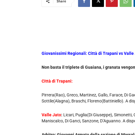
Share
Giovanissimi Regionali: Città di Trapani vs Valle
Non basta il triplete di Guaiana, i granata vengo
Città di Trapani:
Pirrera(Rao), Greco, Martinez, Gallo, Farace, Di
Sottile(Alagna), Braschi, Floreno(Battiniello). A d
Valle Jato
:
Licari, Puglia(Di Giuseppe), Simonetti,
Maniscalco, Di Ganci, Sanzone, D’Aguanno. A dispos
Arbitro: Giovanni Armato della sezione di Marsal