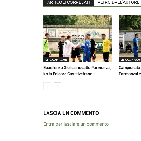
ARTICOLI CORRELATI
ALTRO DALL'AUTORE
LE CRONACHE
LE CRONACH
Eccellenza Sicilia: riscatto Parmonval,
Campionato E
ko la Folgore Castelvetrano
Parmonval e
LASCIA UN COMMENTO
Entra per lasciare un commento