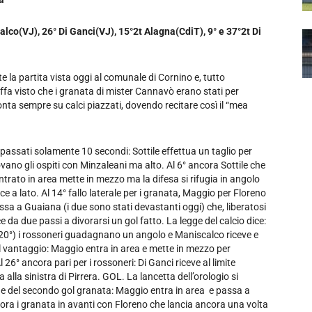
alco(VJ), 26° Di Ganci(VJ), 15°2t Alagna(CdiT), 9° e 37°2t Di
e la partita vista oggi al comunale di Cornino e, tutto
effa visto che i granata di mister Cannavò erano stati per
nta sempre su calci piazzati, dovendo recitare così il “mea
passati solamente 10 secondi: Sottile effettua un taglio per
vano gli ospiti con Minzaleani ma alto. Al 6° ancora Sottile che
trato in area mette in mezzo ma la difesa si rifugia in angolo
ce a lato. Al 14° fallo laterale per i granata, Maggio per Floreno
assa a Guaiana (i due sono stati devastanti oggi) che, liberatosi
e da due passi a divorarsi un gol fatto. La legge del calcio dice:
za (20°) i rossoneri guadagnano un angolo e Maniscalco riceve e
 il vantaggio: Maggio entra in area e mette in mezzo per
6° ancora pari per i rossoneri: Di Ganci riceve al limite
 alla sinistra di Pirrera. GOL. La lancetta dell’orologio si
one del secondo gol granata: Maggio entra in area e passa a
cora i granata in avanti con Floreno che lancia ancora una volta