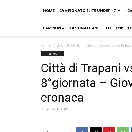
HOME
CAMPIONATO ELITE UNDER 17
CA
CAMPIONATI NAZIONALI -A/B — U17 —U16 —U
Home
LE CRONACHE
Città di Trapani vs Valle Jato
LE CRONACHE
Città di Trapani v
8°giornata – Gio
cronaca
10 Novembre 2013