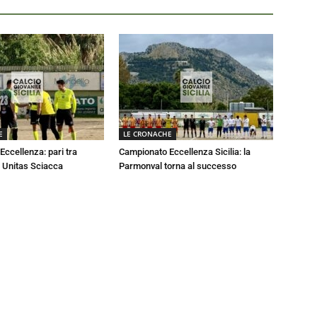
E
LE CRONACHE
ccellenza: pari tra
Campionato Eccellenza Sicilia: la
 Unitas Sciacca
Parmonval torna al successo