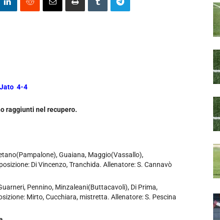
 Jato 4-4
no raggiunti nel recupero.
 Gaetano(Pampalone), Guaiana, Maggio(Vassallo),
isposizione: Di Vincenzo, Tranchida. Allenatore: S. Cannavò
 Guarneri, Pennino, Minzaleani(Buttacavoli), Di Prima,
izione: Mirto, Cucchiara, mistretta. Allenatore: S. Pescina
a