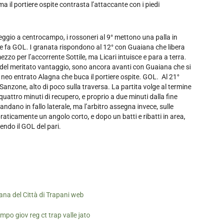
ma il portiere ospite contrasta l’attaccante con i piedi
ggio a centrocampo, i rossoneri al 9° mettono una palla in
i e fa GOL. I granata rispondono al 12° con Guaiana che libera
mezzo per l’accorrente Sottile, ma Licari intuisce e para a terra.
 del meritato vantaggio, sono ancora avanti con Guaiana che si
l neo entrato Alagna che buca il portiere ospite. GOL. Al 21°
Sanzone, alto di poco sulla traversa. La partita volge al termine
quattro minuti di recupero, e proprio a due minuti dalla fine
 mandano in fallo laterale, ma l’arbitro assegna invece, sulle
raticamente un angolo corto, e dopo un batti e ribatti in area,
ndo il GOL del pari.