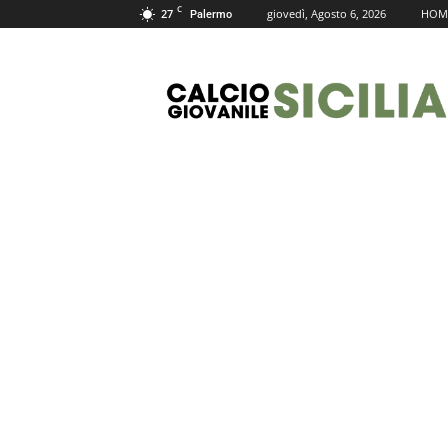
C
27
giovedì, Agosto 6, 2026
HOM
Palermo
Calcio
Giovanile
Sicilia