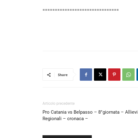
===============================
Share
Articolo precedente
Pro Catania vs Belpasso – 8°giornata – Allievi
Regionali – cronaca –