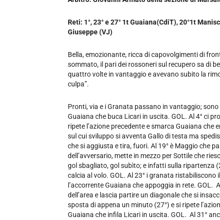
Reti: 1°, 23° e 27° 1t Guaiana(CdiT), 20°1t Manisc
Giuseppe (VJ)
Bella, emozionante, ricca di capovolgimenti di front
sommato, il pari dei rossoneri sul recupero sa di b
quattro volte in vantaggio e avevano subito la rimo
culpa”.
Pronti, via e i Granata passano in vantaggio; sono 
Guaiana che buca Licari in uscita. GOL. Al 4° ci pro
ripete l’azione precedente e smarca Guaiana che en
sul cui sviluppo si avventa Gallo di testa ma spedis
che si aggiusta e tira, fuori. Al 19° è Maggio che p
dell’avversario, mette in mezzo per Sottile che riesc
gol sbagliato, gol subìto; e infatti sulla riparten
calcia al volo. GOL. Al 23° i granata ristabiliscono
l’accorrente Guaiana che appoggia in rete. GOL. Al 2
dell’area e lascia partire un diagonale che si insacca
sposta di appena un minuto (27°) e si ripete l’azi
Guaiana che infila Licari in uscita. GOL. Al 31° an