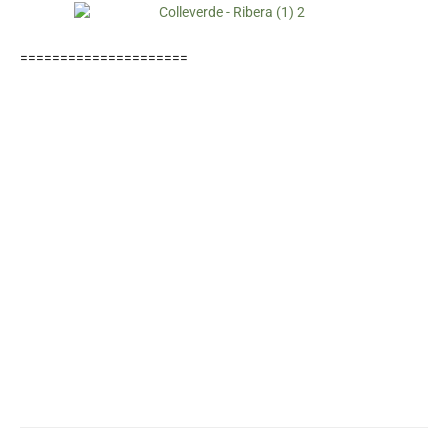
=====================