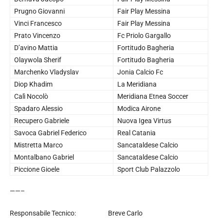
Prugno Giovanni
Fair Play Messina
Vinci Francesco
Fair Play Messina
Prato Vincenzo
Fc Priolo Gargallo
D’avino Mattia
Fortitudo Bagheria
Olaywola Sherif
Fortitudo Bagheria
Marchenko Vladyslav
Jonia Calcio Fc
Diop Khadim
La Meridiana
Calì Nocolò
Meridiana Etnea Soccer
Spadaro Alessio
Modica Airone
Recupero Gabriele
Nuova Igea Virtus
Savoca Gabriel Federico
Real Catania
Mistretta Marco
Sancataldese Calcio
Montalbano Gabriel
Sancataldese Calcio
Piccione Gioele
Sport Club Palazzolo
——–
Responsabile Tecnico: Breve Carlo