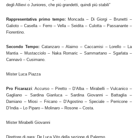
degli Allievi o Juniores, che più grandetti, quindi più stabili”
Rappresentativa primo tempo:
Moncada – Di Giorgi – Brunetti –
Galioto – Casella – Ferro – Vella – Seidita – Culotta – Passanante –
Fiorentino.
Secondo Tempo:
Catanzaro – Alaimo – Caccamisi – Lorello – La
Mantia – Mustacciolo – Naka Romaric – Sammartano – Sgarlata –
Cannavò – Cusimano.
Mister Luca Piazza
Pro Ficarazzi
: Accurso – Piretto – D’Alba – Mirabelli – Vulcanico –
Gagliano – Sardina Gianluca – Sardina Giovanni – Battaglia –
Damiano – Miosi – Fricano – D’Agostino – Speciale – Perricone –
D’India – Lo Piparo – Molinaro – Rosone – Costa.
Mister Mirabelli Giovanni
Direttore di gara: De Luca Vito della sezione di Palermo