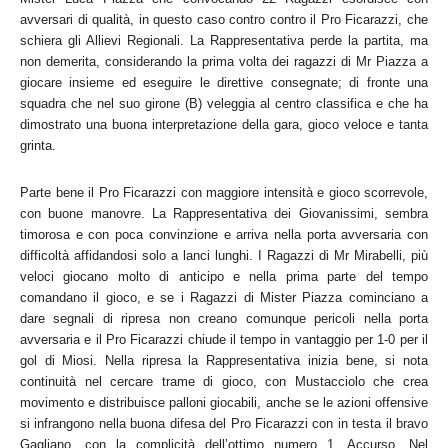
avversari di qualità, in questo caso contro contro il Pro Ficarazzi, che
schiera gli Allievi Regionali. La Rappresentativa perde la partita, ma
non demerita, considerando la prima volta dei ragazzi di Mr Piazza a
giocare insieme ed eseguire le direttive consegnate; di fronte una
squadra che nel suo girone (B) veleggia al centro classifica e che ha
dimostrato una buona interpretazione della gara, gioco veloce e tanta
grinta.
Parte bene il Pro Ficarazzi con maggiore intensità e gioco scorrevole,
con buone manovre. La Rappresentativa dei Giovanissimi, sembra
timorosa e con poca convinzione e arriva nella porta avversaria con
difficoltà affidandosi solo a lanci lunghi. I Ragazzi di Mr Mirabelli, più
veloci giocano molto di anticipo e nella prima parte del tempo
comandano il gioco, e se i Ragazzi di Mister Piazza cominciano a
dare segnali di ripresa non creano comunque pericoli nella porta
avversaria e il Pro Ficarazzi chiude il tempo in vantaggio per 1-0 per il
gol di Miosi. Nella ripresa la Rappresentativa inizia bene, si nota
continuità nel cercare trame di gioco, con Mustacciolo che crea
movimento e distribuisce palloni giocabili, anche se le azioni offensive
si infrangono nella buona difesa del Pro Ficarazzi con in testa il bravo
Gagliano, con la complicità dell’ottimo numero 1, Accurso. Nel