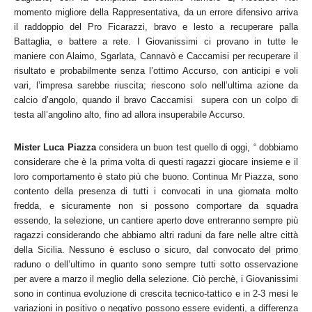
momento migliore della Rappresentativa, da un errore difensivo arriva
il raddoppio del Pro Ficarazzi, bravo e lesto a recuperare palla
Battaglia, e battere a rete. I Giovanissimi ci provano in tutte le
maniere con Alaimo, Sgarlata, Cannavò e Caccamisi per recuperare il
risultato e probabilmente senza l’ottimo Accurso, con anticipi e voli
vari, l’impresa sarebbe riuscita; riescono solo nell’ultima azione da
calcio d’angolo, quando il bravo Caccamisi supera con un colpo di
testa all’angolino alto, fino ad allora insuperabile Accurso.
Mister Luca Piazza
considera un buon test quello di oggi, “ dobbiamo
considerare che è la prima volta di questi ragazzi giocare insieme e il
loro comportamento è stato più che buono. Continua Mr Piazza, sono
contento della presenza di tutti i convocati in una giornata molto
fredda, e sicuramente non si possono comportare da squadra
essendo, la selezione, un cantiere aperto dove entreranno sempre più
ragazzi considerando che abbiamo altri raduni da fare nelle altre città
della Sicilia. Nessuno è escluso o sicuro, dal convocato del primo
raduno o dell’ultimo in quanto sono sempre tutti sotto osservazione
per avere a marzo il meglio della selezione. Ciò perchè, i Giovanissimi
sono in continua evoluzione di crescita tecnico-tattico e in 2-3 mesi le
variazioni in positivo o negativo possono essere evidenti, a differenza