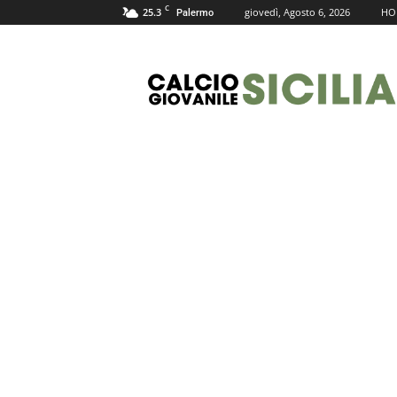
C
25.3
giovedì, Agosto 6, 2026
HO
Palermo
Calcio
Giovanile
Sicilia