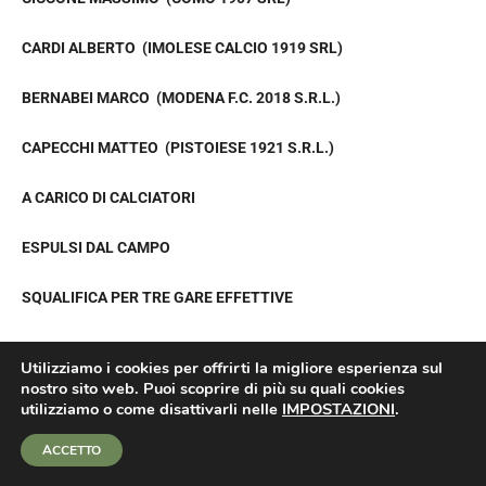
CARDI ALBERTO (IMOLESE CALCIO 1919 SRL)
BERNABEI MARCO (MODENA F.C. 2018 S.R.L.)
CAPECCHI MATTEO (PISTOIESE 1921 S.R.L.)
A CARICO DI CALCIATORI
ESPULSI DAL CAMPO
SQUALIFICA PER TRE GARE EFFETTIVE
NARDI JACOPO (PISTOIESE 1921 S.R.L.)
Utilizziamo i cookies per offrirti la migliore esperienza sul
nostro sito web. Puoi scoprire di più su quali cookies
Per aver colpito con un pugno al volto un avversario a giuoco
utilizziamo o come disattivarli nelle
IMPOSTAZIONI
.
lontano, facendolo cadere a terra.
ACCETTO
SQUALIFICA PER DUE GARE EFFETTIVE