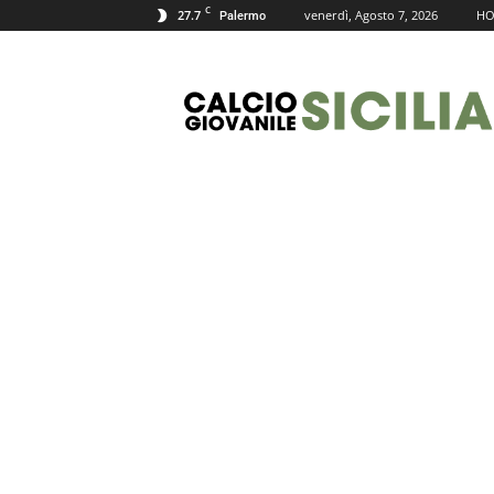
C
27.7
venerdì, Agosto 7, 2026
H
Palermo
Calcio
Giovanile
Sicilia