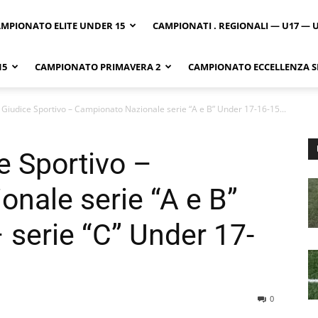
MPIONATO ELITE UNDER 15
CAMPIONATI . REGIONALI — U17 — 
15
CAMPIONATO PRIMAVERA 2
CAMPIONATO ECCELLENZA SI
 Giudice Sportivo – Campionato Nazionale serie “A e B” Under 17-16-15...
e Sportivo –
nale serie “A e B”
 serie “C” Under 17-
0