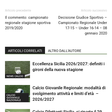
Articolo precedente
Articolo successivo
Il commento: campionato
Decisione Giudice Sportivo –
regionale stagione sportiva
Campionato Regionale Under
2019/2020
17-15 – Under 16-14 – 08
gennaio 2020
ARTICOLI CORRELATI
ALTRO DALL'AUTORE
Eccellenza Sicilia 2026/2027: definiti i
gironi della nuova stagione
NEWS CALCIO
Calcio Giovanile Regionale: modalità di
svolgimento attività e limiti d’età –
CALCIO
GIOVANILE
2026/2027
NAZIONALE
Calcio Dilettanti Sicilia, si riparte il 29