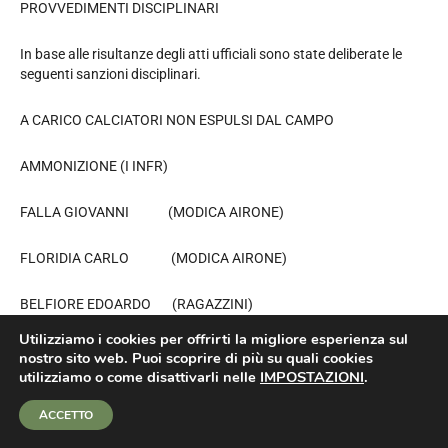
PROVVEDIMENTI DISCIPLINARI
In base alle risultanze degli atti ufficiali sono state deliberate le
seguenti sanzioni disciplinari.
A CARICO CALCIATORI NON ESPULSI DAL CAMPO
AMMONIZIONE (I INFR)
FALLA GIOVANNI (MODICA AIRONE)
FLORIDIA CARLO (MODICA AIRONE)
BELFIORE EDOARDO (RAGAZZINI)
Utilizziamo i cookies per offrirti la migliore esperienza sul
ZIMBILI FRANCESCO (RAGAZZINI)
nostro sito web. Puoi scoprire di più su quali cookies
utilizziamo o come disattivarli nelle
IMPOSTAZIONI
.
UNDER 15
ACCETTO
GARE DEL 26/10/2019