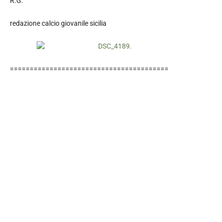
R.G.
redazione calcio giovanile sicilia
========================================