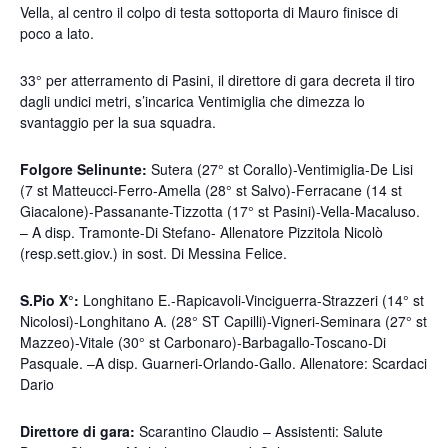
Vella, al centro il colpo di testa sottoporta di Mauro finisce di
poco a lato.
33° per atterramento di Pasini, il direttore di gara decreta il tiro
dagli undici metri, s’incarica Ventimiglia che dimezza lo
svantaggio per la sua squadra.
Folgore Selinunte:
Sutera (27° st Corallo)-Ventimiglia-De Lisi
(7 st Matteucci-Ferro-Amella (28° st Salvo)-Ferracane (14 st
Giacalone)-Passanante-Tizzotta (17° st Pasini)-Vella-Macaluso.
– A disp. Tramonte-Di Stefano- Allenatore Pizzitola Nicolò
(resp.sett.giov.) in sost. Di Messina Felice.
S.Pio X°:
Longhitano E.-Rapicavoli-Vinciguerra-Strazzeri (14° st
Nicolosi)-Longhitano A. (28° ST Capilli)-Vigneri-Seminara (27° st
Mazzeo)-Vitale (30° st Carbonaro)-Barbagallo-Toscano-Di
Pasquale. –A disp. Guarneri-Orlando-Gallo. Allenatore: Scardaci
Dario
Direttore di gara:
Scarantino Claudio – Assistenti: Salute