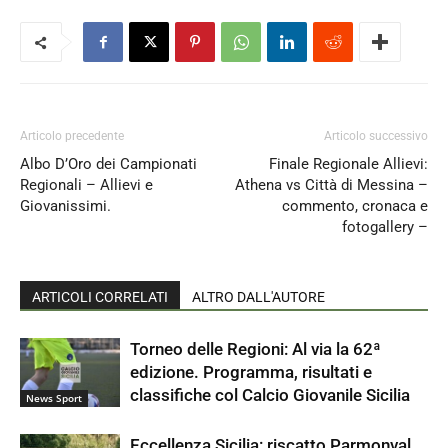
Articolo precedente
Articolo successivo
Albo D’Oro dei Campionati
Finale Regionale Allievi:
Regionali – Allievi e
Athena vs Città di Messina –
Giovanissimi.
commento, cronaca e
fotogallery –
ARTICOLI CORRELATI
ALTRO DALL'AUTORE
Torneo delle Regioni: Al via la 62ª
edizione. Programma, risultati e
classifiche col Calcio Giovanile Sicilia
News Sport
Eccellenza Sicilia: riscatto Parmonval,