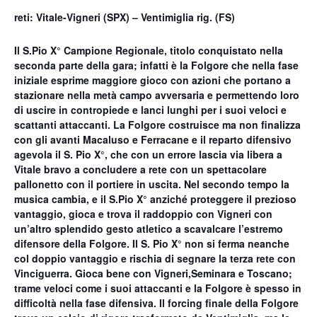
reti: Vitale-Vigneri (SPX) – Ventimiglia rig. (FS)
Il S.Pio X° Campione Regionale, titolo conquistato nella
seconda parte della gara; infatti è la Folgore che nella fase
iniziale esprime maggiore gioco con azioni che portano a
stazionare nella metà campo avversaria e permettendo loro
di uscire in contropiede e lanci lunghi per i suoi veloci e
scattanti attaccanti. La Folgore costruisce ma non finalizza
con gli avanti Macaluso e Ferracane e il reparto difensivo
agevola il S. Pio X°, che con un errore lascia via libera a
Vitale bravo a concludere a rete con un spettacolare
pallonetto con il portiere in uscita. Nel secondo tempo la
musica cambia, e il S.Pio X° anziché proteggere il prezioso
vantaggio, gioca e trova il raddoppio con Vigneri con
un’altro splendido gesto atletico a scavalcare l’estremo
difensore della Folgore. Il S. Pio X° non si ferma neanche
col doppio vantaggio e rischia di segnare la terza rete con
Vinciguerra. Gioca bene con Vigneri,Seminara e Toscano;
trame veloci come i suoi attaccanti e la Folgore è spesso in
difficoltà nella fase difensiva. Il forcing finale della Folgore