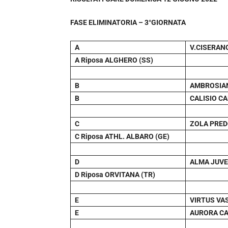
FASE ELIMINATORIA – 3°GIORNATA
A
V.CISERAN
A Riposa ALGHERO (SS)
B
AMBROSIAN
B
CALISIO CA
C
ZOLA PRED
C Riposa ATHL. ALBARO (GE)
D
ALMA JUVE
D Riposa ORVITANA (TR)
E
VIRTUS VA
E
AURORA CA