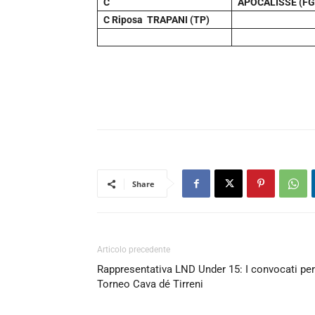
C
APOCALISSE (FG
C Riposa TRAPANI (TP)
Share
Articolo precedente
Rappresentativa LND Under 15: I convocati per 
Torneo Cava dé Tirreni