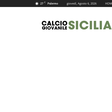
C
27
giovedì, Agosto 6, 2026
HOM
Palermo
Calcio
Giovanile
Sicilia