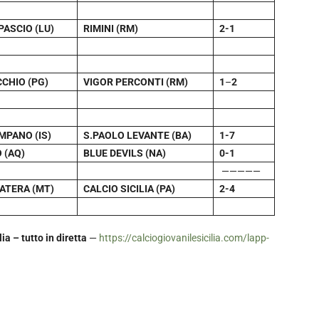
PASCIO (LU)
RIMINI (RM)
2-1
CHIO (PG)
VIGOR PERCONTI (RM)
1
–
2
MPANO (IS)
S.PAOLO LEVANTE (BA)
1-7
 (AQ)
BLUE DEVILS (NA)
0-1
—————
ATERA (MT)
CALCIO SICILIA (PA)
2-4
a – tutto in diretta
—
https://calciogiovanilesicilia.com/lapp-