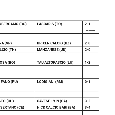
OBERGAMO (BG)
LASCARIS (TO)
2-1
———-
A (VR)
BRIXEN CALCIO (BZ)
2-0
LCIO (TN)
MANZANESE (UD)
2-0
OSA (BO)
TAU ALTOPASCIO (LU)
1-2
 FANO (PU)
LODIGIANI (RM)
0-1
STO (CH)
CAVESE 1919 (SA)
3-2
SERTANO (CE)
NICK CALCIO BARI (BA)
3-4