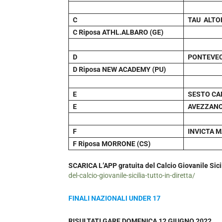
C
TAU ALTO
C Riposa ATHL.ALBARO (GE)
D
PONTEVEC
D Riposa NEW ACADEMY (PU)
E
SESTO CA
E
AVEZZANO
F
INVICTA M
F Riposa MORRONE (CS)
SCARICA L’APP gratuita del Calcio Giovanile Sicili
del-calcio-giovanile-sicilia-tutto-in-diretta/
FINALI NAZIONALI UNDER 17
RISULTATI GARE DOMENICA 12 GIUGNO 2022