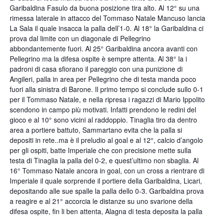
Garibaldina Fasulo da buona posizione tira alto. Al 12° su una
rimessa laterale in attacco del Tommaso Natale Mancuso lancia
La Sala il quale insacca la palla dell’1-0. Al 18° la Garibaldina ci
prova dal limite con un diagonale di Pellegrino
abbondantemente fuori. Al 25° Garibaldina ancora avanti con
Pellegrino ma la difesa ospite è sempre attenta. Al 38° la i
padroni di casa sfiorano il pareggio con una punizione di
Angileri, palla in area per Pellegrino che di testa manda poco
fuori alla sinistra di Barone. Il primo tempo si conclude sullo 0-1
per il Tommaso Natale, e nella ripresa i ragazzi di Mario Ippolito
scendono in campo più motivati. Infatti prendono le redini del
gioco e al 10° sono vicini al raddoppio. Tinaglia tiro da dentro
area a portiere battuto, Sammartano evita che la palla si
depositi in rete..ma è il preludio al goal e al 12°, calcio d’angolo
per gli ospiti, batte Imperiale che con precisione mette sulla
testa di Tinaglia la palla del 0-2, e quest’ultimo non sbaglia. Al
16° Tommaso Natale ancora in goal, con un cross a rientrare di
Imperiale il quale sorprende il portiere della Garibaldina, Licari,
depositando alle sue spalle la palla dello 0-3. Garibaldina prova
a reagire e al 21° accorcia le distanze su uno svarione della
difesa ospite, fin li ben attenta, Alagna di testa deposita la palla